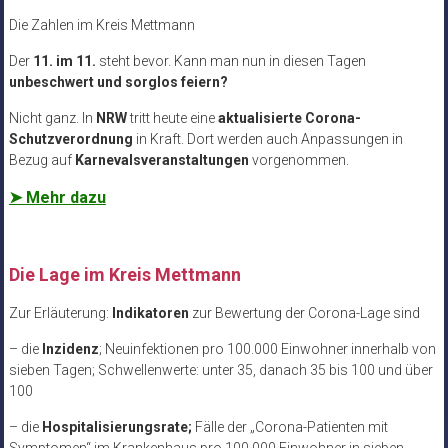
Die Zahlen im Kreis Mettmann
Der
11. im 11.
steht bevor. Kann man nun in diesen Tagen
unbeschwert und sorglos feiern?
Nicht ganz. In
NRW
tritt heute eine
aktualisierte Corona-
Schutzverordnung
in Kraft. Dort werden auch Anpassungen in
Bezug auf
Karnevalsveranstaltungen
vorgenommen.
➤ Mehr dazu
Die Lage im Kreis Mettmann
Zur Erläuterung:
Indikatoren
zur Bewertung der Corona-Lage sind
– die
Inzidenz
; Neuinfektionen pro 100.000 Einwohner innerhalb von
sieben Tagen; Schwellenwerte: unter 35, danach 35 bis 100 und über
100
– die
Hospitalisierungsrate;
Fälle der „Corona-Patienten mit
Symptomen“ im Krankenhaus pro 100.000 Einwohner in sieben