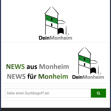
Zum
Inhalt
springen
Dein
Monheim
Alle
Infos
und
News
aus
Deiner
Stadt
Monheim