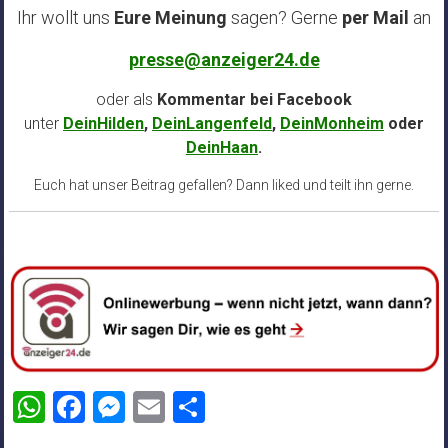
Ihr wollt uns
Eure Meinung
sagen? Gerne
per Mail
an
presse@anzeiger24.de
oder als
Kommentar bei
Facebook
unter
DeinHilden
,
DeinLangenfeld
,
DeinMonheim
oder
DeinHaan
.
Euch hat unser Beitrag gefallen? Dann liked und teilt ihn gerne.
WhatsApp
Facebook
Messenger
Email
Teilen