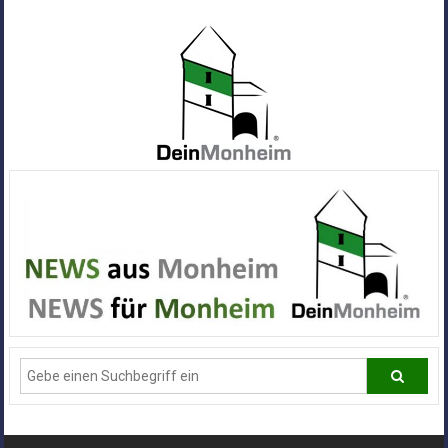
Zum
Inhalt
springen
Dein
Monheim
Alle
Infos
und
News
aus
Deiner
Stadt
Monheim