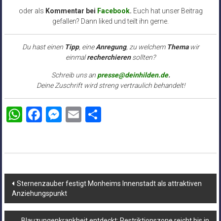
oder als
Kommentar bei
Facebook
.
Euch hat unser Beitrag
gefallen? Dann liked und teilt ihn gerne.
Du hast einen
Tipp
, eine
Anregung
, zu welchem
Thema
wir
einmal
recherchieren
sollten?
Schreib uns an
presse@deinhilden.de
.
Deine Zuschrift wird streng vertraulich behandelt!
WhatsApp
Facebook
Messenger
Email
Teilen
Beitragsnavigation
Sternenzauber festigt Monheims Innenstadt als attraktiven
Anziehungspunkt
Blauzungenkrankheit entdeckt: Restriktionszone reicht bis in