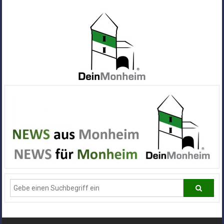
Zum
Inhalt
springen
Dein
Monheim
Alle
Infos
und
News
aus
Deiner
Stadt
Monheim