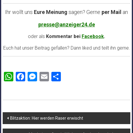
Ihr wollt uns
Eure Meinung
sagen? Gerne
per Mail
an
presse@anzeiger24.de
oder als
Kommentar bei
Facebook
.
Euch hat unser Beitrag gefallen? Dann liked und teilt ihn gerne.
WhatsApp
Facebook
Messenger
Email
Teilen
Beitragsnavigation
Blitzaktion: Hier werden Raser erwischt