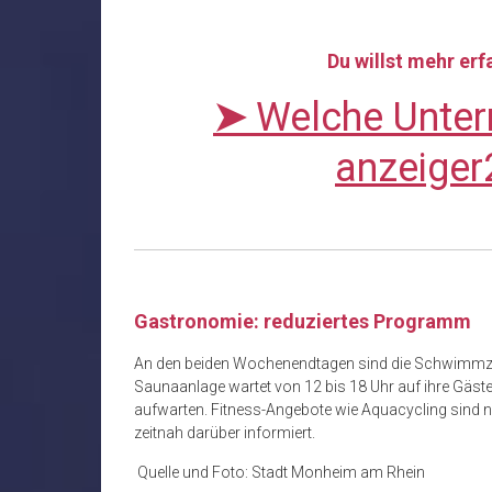
Du willst mehr er
➤
Welche Unter
anzeiger
Gastronomie: reduziertes Programm
An den beiden Wochenendtagen sind die Schwimmzeit
Saunaanlage wartet von 12 bis 18 Uhr auf ihre Gäste
aufwarten. Fitness-Angebote wie Aquacycling sind n
zeitnah darüber informiert.
Quelle und Foto: Stadt Monheim am Rhein