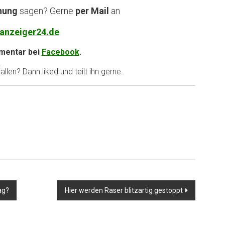
nung
sagen? Gerne
per Mail
an
anzeiger24.de
entar bei
Facebook
.
llen? Dann liked und teilt ihn gerne.
ag?
Hier werden Raser blitzartig gestoppt