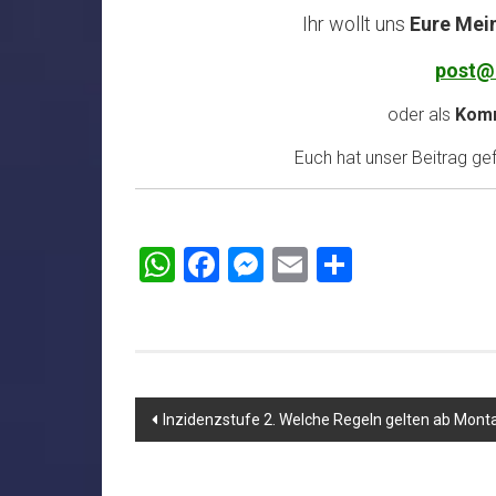
Ihr wollt uns
Eure Mei
post@
oder als
Komm
Euch hat unser Beitrag gefa
WhatsApp
Facebook
Messenger
Email
Teilen
Beitragsnavigation
Inzidenzstufe 2. Welche Regeln gelten ab Mont