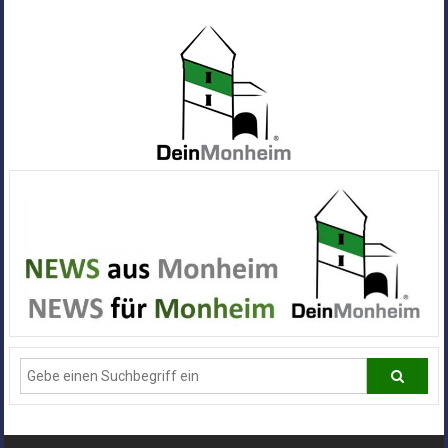
Zum
Inhalt
springen
Dein
Monheim
Alle
Infos
und
News
aus
Deiner
Stadt
Monheim