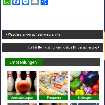
WhatsApp
Facebook
Messenger
Email
Teilen
Beitragsnavigation
Wäscheständer auf Balkon brannte
Da fehlte nicht nur die richtige Kindersicherung
Empfehlungen