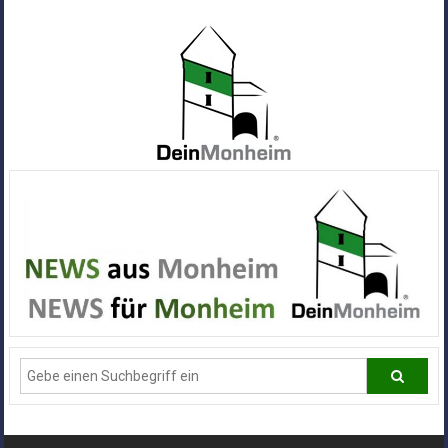
Zum
Inhalt
springen
Dein
Monheim
Alle
Infos
und
News
aus
Deiner
Stadt
Monheim