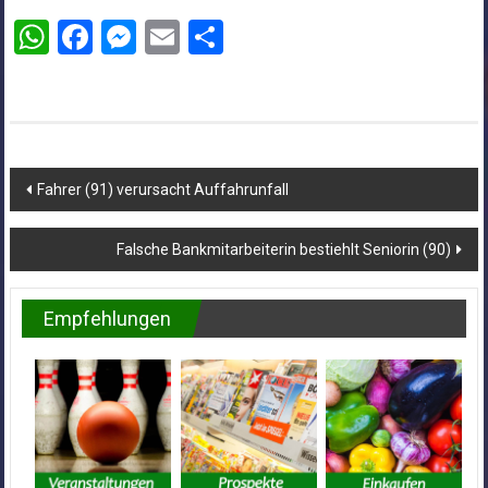
WhatsApp
Facebook
Messenger
Email
Teilen
Beitragsnavigation
Fahrer (91) verursacht Auffahrunfall
Falsche Bankmitarbeiterin bestiehlt Seniorin (90)
Empfehlungen