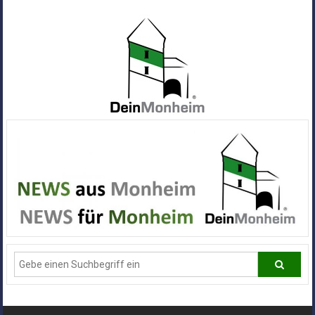
Zum
Inhalt
springen
Dein
Monheim
Alle
Infos
und
News
aus
Deiner
Stadt
Monheim