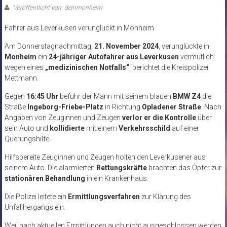
Veröffentlicht von: deinmonheim
Fahrer aus Leverkusen verunglückt in Monheim
Am Donnerstagnachmittag,
21. November 2024
, verunglückte in
Monheim
ein
24-jähriger Autofahrer aus Leverkusen
vermutlich
wegen eines
„medizinischen Notfalls“
, berichtet die Kreispolizei
Mettmann.
Gegen
16:45 Uhr
befuhr der Mann mit seinem blauen
BMW Z4
die
Straße
Ingeborg-Friebe-Platz
in Richtung
Opladener Straße
. Nach
Angaben von Zeuginnen und Zeugen
verlor er die Kontrolle
über
sein Auto und
kollidierte
mit einem
Verkehrsschild
auf einer
Querungshilfe.
Hilfsbereite Zeuginnen und Zeugen holten den Leverkusener aus
seinem Auto. Die alarmierten
Rettungskräfte
brachten das Opfer zur
stationären Behandlung
in ein Krankenhaus.
Die Polizei leitete ein
Ermittlungsverfahren
zur Klärung des
Unfallhergangs ein.
Weil nach aktuellen Ermittlungen auch nicht ausgeschlossen werden