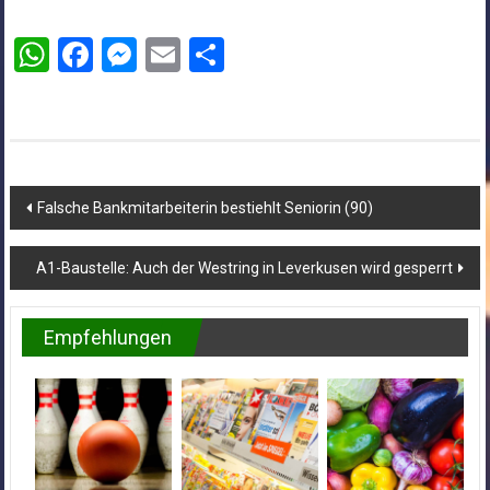
WhatsApp
Facebook
Messenger
Email
Teilen
Beitragsnavigation
Falsche Bankmitarbeiterin bestiehlt Seniorin (90)
A1-Baustelle: Auch der Westring in Leverkusen wird gesperrt
Empfehlungen