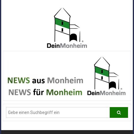
Zum
Inhalt
springen
Dein
Monheim
Alle
Infos
und
News
aus
Deiner
Stadt
Monheim