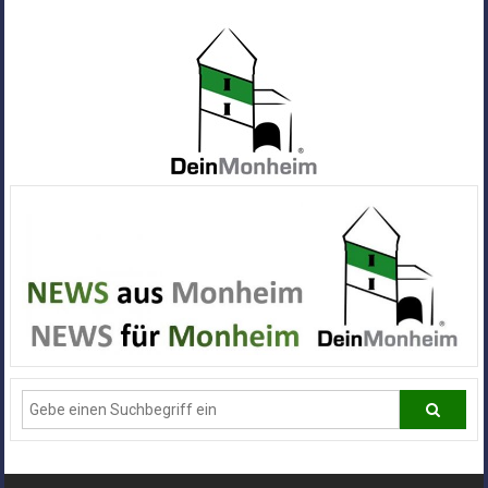
Zum
Inhalt
springen
Dein
Monheim
Alle
Infos
und
News
aus
Deiner
Stadt
Monheim