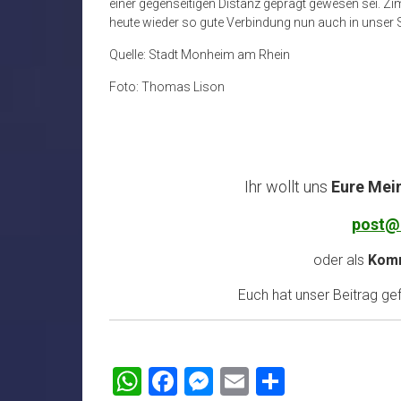
einer gegenseitigen Distanz geprägt gewesen sei. 
heute wieder so gute Verbindung nun auch in unser
Quelle: Stadt Monheim am Rhein
Foto: Thomas Lison
Ihr wollt uns
Eure Mei
post@
oder als
Komm
Euch hat unser Beitrag gefa
WhatsApp
Facebook
Messenger
Email
Teilen