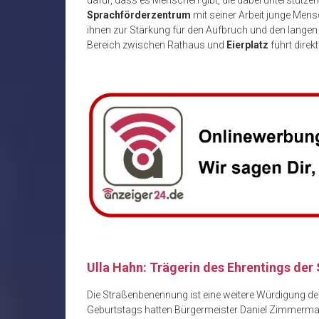
dafür, dass es Menschen gibt, die dabei unterstütze
Sprachförderzentrum
mit seiner Arbeit junge Mens
ihnen zur Stärkung für den Aufbruch und den langen
Bereich zwischen Rathaus und
Eierplatz
führt direk
Ulla Hahn: Trägerin des Ehrentings der
Die Straßenbenennung ist eine weitere Würdigung der 
Geburtstags hatten Bürgermeister Daniel Zimmermann