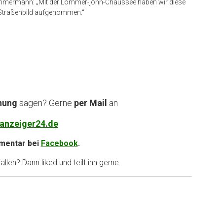
Zimmermann: „Mit der Lommer-jonn-Chaussee haben wir diese
 Straßenbild aufgenommen.“
nung
sagen? Gerne
per Mail
an
anzeiger24.de
entar bei
Facebook
.
llen? Dann liked und teilt ihn gerne.