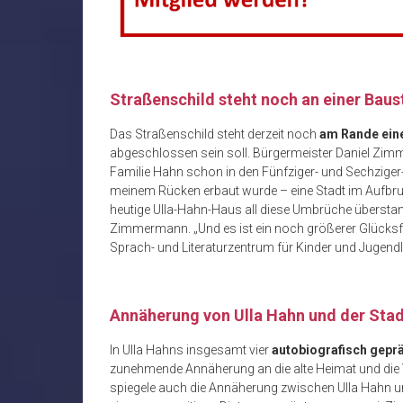
Straßenschild steht noch an einer Baus
Das Straßenschild steht derzeit noch
am Rande ein
abgeschlossen sein soll. Bürgermeister Daniel Zimm
Familie Hahn schon in den Fünfziger- und Sechziger-
meinem Rücken erbaut wurde – eine Stadt im Aufbruc
heutige Ulla-Hahn-Haus all diese Umbrüche überstan
Zimmermann. „Und es ist ein noch größerer Glücksfal
Sprach- und Literaturzentrum für Kinder und Jugendli
Annäherung von Ulla Hahn und der St
In Ulla Hahns insgesamt vier
autobiografisch gep
zunehmende Annäherung an die alte Heimat und die 
spiegele auch die Annäherung zwischen Ulla Hahn und