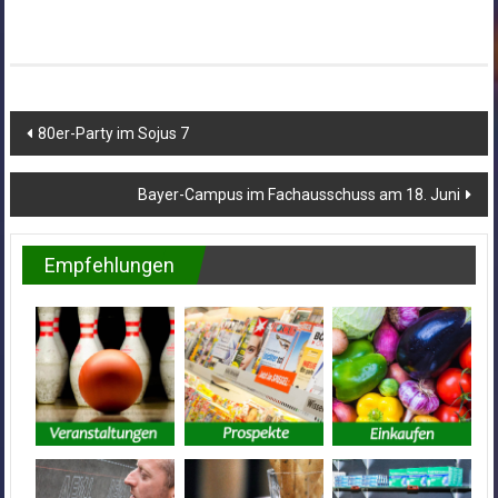
Beitragsnavigation
80er-Party im Sojus 7
Bayer-Campus im Fachausschuss am 18. Juni
Empfehlungen