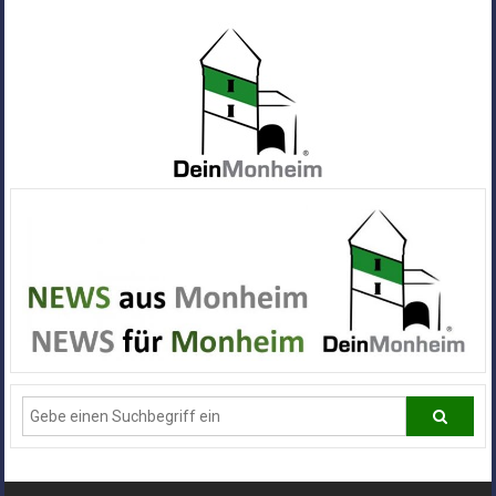
Zum
Inhalt
springen
Dein
Monheim
Alle
Infos
und
News
aus
Deiner
Stadt
Monheim