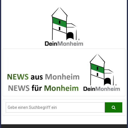
Zum
Inhalt
springen
Dein
Monheim
Alle
Infos
und
News
aus
Deiner
Stadt
Monheim