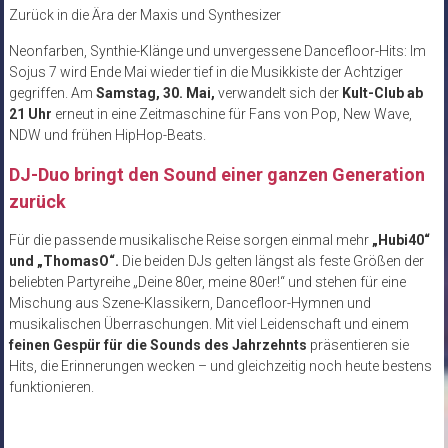
Zurück in die Ära der Maxis und Synthesizer
Neonfarben, Synthie-Klänge und unvergessene Dancefloor-Hits: Im
Sojus 7 wird Ende Mai wieder tief in die Musikkiste der Achtziger
gegriffen. Am
Samstag, 30. Mai,
verwandelt sich der
Kult-Club ab
21 Uhr
erneut in eine Zeitmaschine für Fans von Pop, New Wave,
NDW und frühen HipHop-Beats.
DJ-Duo bringt den Sound einer ganzen Generation
zurück
Für die passende musikalische Reise sorgen einmal mehr
„Hubi40“
und „ThomasO“.
Die beiden DJs gelten längst als feste Größen der
beliebten Partyreihe „Deine 80er, meine 80er!“ und stehen für eine
Mischung aus Szene-Klassikern, Dancefloor-Hymnen und
musikalischen Überraschungen. Mit viel Leidenschaft und einem
feinen Gespür für die Sounds des Jahrzehnts
präsentieren sie
Hits, die Erinnerungen wecken – und gleichzeitig noch heute bestens
funktionieren.