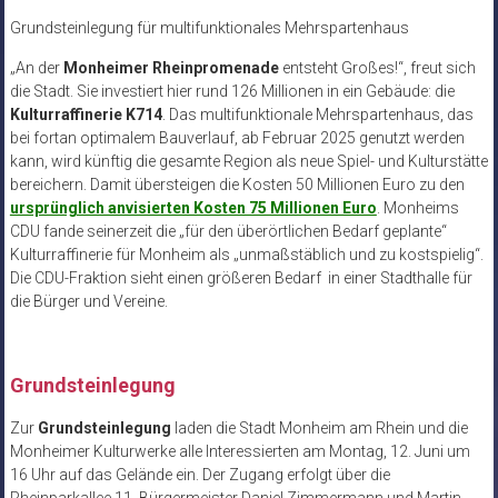
Grundsteinlegung für multifunktionales Mehrspartenhaus
„An der
Monheimer Rheinpromenade
entsteht Großes!“, freut sich
die Stadt. Sie investiert hier rund 126 Millionen in ein Gebäude: die
Kulturraffinerie K714
. Das multifunktionale Mehrspartenhaus, das
bei fortan optimalem Bauverlauf, ab Februar 2025 genutzt werden
kann, wird künftig die gesamte Region als neue Spiel- und Kulturstätte
bereichern. Damit übersteigen die Kosten 50 Millionen Euro zu den
ursprünglich anvisierten Kosten 75 Millionen Euro
. Monheims
CDU fande seinerzeit die „für den überörtlichen Bedarf geplante“
Kulturraffinerie für Monheim als „unmaßstäblich und zu kostspielig“.
Die CDU-Fraktion sieht einen größeren Bedarf in einer Stadthalle für
die Bürger und Vereine.
Grundsteinlegung
Zur
Grundsteinlegung
laden die Stadt Monheim am Rhein und die
Monheimer Kulturwerke alle Interessierten am Montag, 12. Juni um
16 Uhr auf das Gelände ein. Der Zugang erfolgt über die
Rheinparkallee 11. Bürgermeister Daniel Zimmermann und Martin