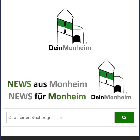
Zum
Inhalt
springen
Dein
Monheim
Alle
Infos
und
News
aus
Deiner
Stadt
Monheim