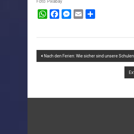
Foto: Pixabay
WhatsApp
Facebook
Messenger
Email
Teilen
Beitragsnavigation
Nach den Ferien: Wie sicher sind unsere Schule
Ex