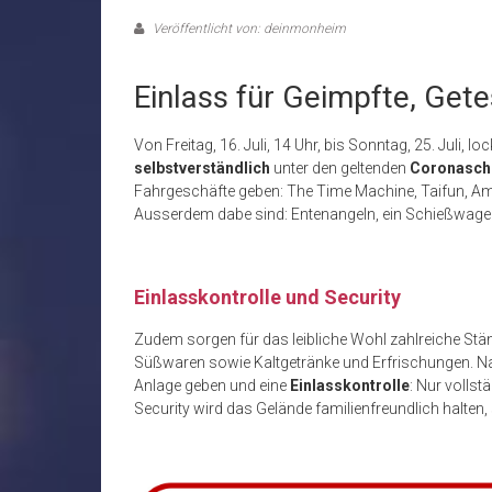
Veröffentlicht von: deinmonheim
Einlass für Geimpfte, Get
Von Freitag, 16. Juli, 14 Uhr, bis Sonntag, 25. Juli, l
selbstverständlich
unter den geltenden
Coronasch
Fahrgeschäfte geben: The Time Machine, Taifun, Am
Ausserdem dabe sind: Entenangeln, ein Schießwagen
Einlasskontrolle und Security
Zudem sorgen für das leibliche Wohl zahlreiche Stän
Süßwaren sowie Kaltgetränke und Erfrischungen. 
Anlage geben und eine
Einlasskontrolle
: Nur vollst
Security wird das Gelände familienfreundlich halten, 