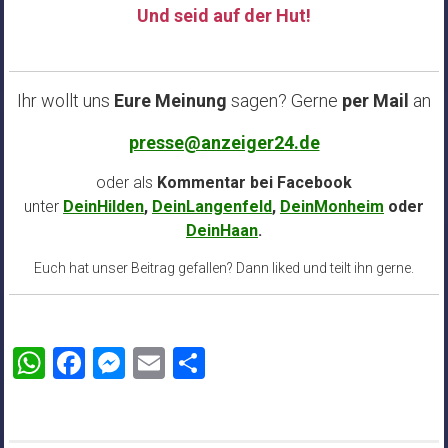
Und seid auf der Hut!
……
Ihr wollt uns
Eure Meinung
sagen? Gerne
per Mail
an
presse@anzeiger24.de
oder als
Kommentar bei
Facebook
unter
DeinHilden
,
DeinLangenfeld
,
DeinMonheim
oder
DeinHaan
.
Euch hat unser Beitrag gefallen? Dann liked und teilt ihn gerne.
WhatsApp
Facebook
Messenger
Email
Teilen