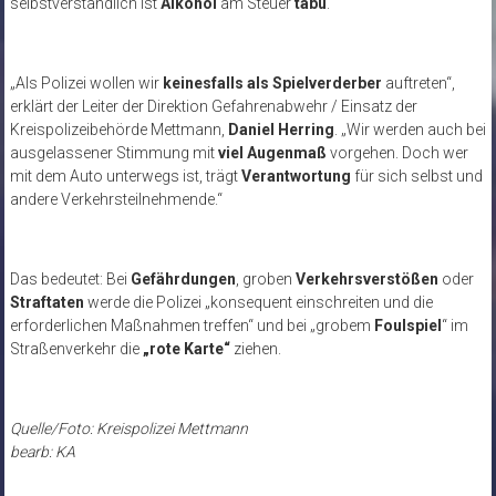
selbstverständlich ist
Alkohol
am Steuer
tabu
.
„Als Polizei wollen wir
keinesfalls als Spielverderber
auftreten“,
erklärt der Leiter der Direktion Gefahrenabwehr / Einsatz der
Kreispolizeibehörde Mettmann,
Daniel Herring
. „Wir werden auch bei
ausgelassener Stimmung mit
viel Augenmaß
vorgehen. Doch wer
mit dem Auto unterwegs ist, trägt
Verantwortung
für sich selbst und
andere Verkehrsteilnehmende.“
Das bedeutet: Bei
Gefährdungen
, groben
Verkehrsverstößen
oder
Straftaten
werde die Polizei „konsequent einschreiten und die
erforderlichen Maßnahmen treffen“ und bei „grobem
Foulspiel
“ im
Straßenverkehr die
„rote Karte“
ziehen.
Quelle/Foto: Kreispolizei Mettmann
bearb: KA