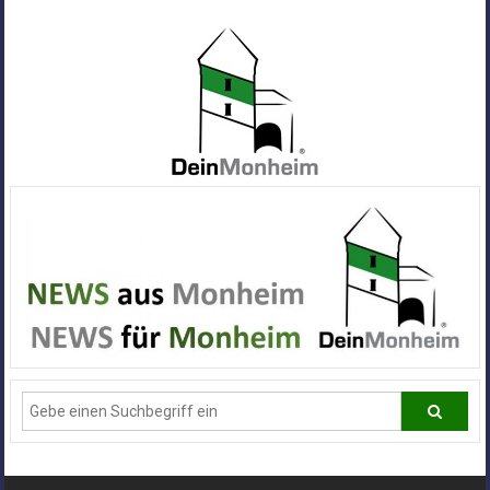
Zum
Inhalt
springen
Dein
Monheim
Alle
Infos
und
News
aus
Deiner
Stadt
Monheim