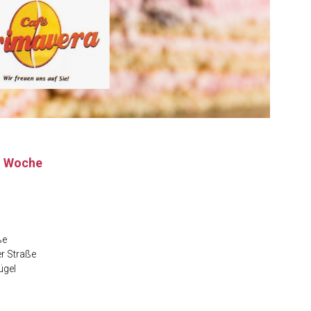
n Woche
ße
er Straße
ügel