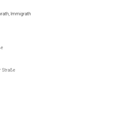
hrath, Immigrath
ße
r Straße