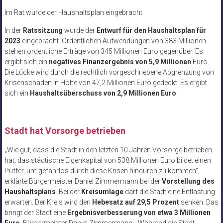
Im Rat wurde der Haushaltsplan eingebracht
In der
Ratssitzung
wurde der
Entwurf für den Haushaltsplan für
2023
eingebracht. Ordentlichen Aufwendungen von 383 Millionen
stehen ordentliche Erträge von 345 Millionen Euro gegenüber. Es
ergibt sich ein
negatives Finanzergebnis von 5,9 Millionen
Euro.
Die Lücke wird durch die rechtlich vorgeschriebene Abgrenzung von
Krisenschäden in Höhe von 47,2 Millionen Euro gedeckt. Es ergibt
sich ein
Haushaltsüberschuss von 2,9 Millionen Euro
.
Stadt hat Vorsorge betrieben
„Wie gut, dass die Stadt in den letzten 10 Jahren Vorsorge betrieben
hat, das städtische Eigenkapital von 538 Millionen Euro bildet einen
Puffer, um gefahrlos durch diese Krisen hindurch zu kommen“,
erklärte Bürgermeister Daniel Zimmermann bei der
Vorstellung des
Haushaltsplans
. Bei der
Kreisumlage
darf die Stadt eine Entlastung
erwarten. Der Kreis wird den
Hebesatz auf 29,5 Prozent
senken. Das
bringt der Stadt eine
Ergebnisverbesserung von etwa 3 Millionen
Euro
. Bürgermeister Daniel Zimmermann: „Während die Stadt