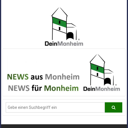
Zum
Inhalt
springen
Dein
Monheim
Alle
Infos
und
News
aus
Deiner
Stadt
Monheim