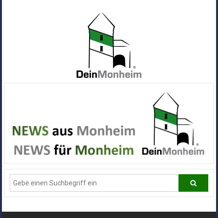
Zum
Inhalt
springen
Dein
Monheim
Alle
Infos
und
News
aus
Deiner
Stadt
Monheim