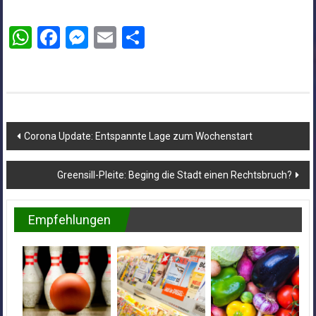
WhatsApp
Facebook
Messenger
Email
Teilen
Beitragsnavigation
Corona Update: Entspannte Lage zum Wochenstart
Greensill-Pleite: Beging die Stadt einen Rechtsbruch?
Empfehlungen