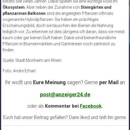
bereits seit vielen Jahren. Dabei spielen sie eine wichtige Rolle im
Ökosystem
. Aber neben der Zunahme von
Steingärten und
pflanzarmen Balkonen
sind die angelegten Pflanzen oftmals
sogenannte Hybridpflanzen. Sie haben ein prächtiges
Erscheinungsbild, doch sie täuschen den Bienen die Nahrung
lediglich vor. Zu erkennen ist dies übrigens oft daran, dass sie meist
kaum oder gar keinen Duft haben. Dabei sind bienenfreundliche
Pflanzen in Blumenmärkten und Gärtnereien noch zahlreich zu
finden.
Quelle: Stadt Monheim am Rhein
Foto: Andre Erhart
Ihr wollt uns
Eure Meinung
sagen? Gerne
per Mail
an
post@anzeiger24.de
oder als
Kommentar bei
Facebook
.
Euch hat unser Beitrag gefallen? Dann liked und teilt ihn gerne.