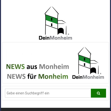
Zum
Inhalt
springen
Dein
Monheim
Alle
Infos
und
News
aus
Deiner
Stadt
Monheim