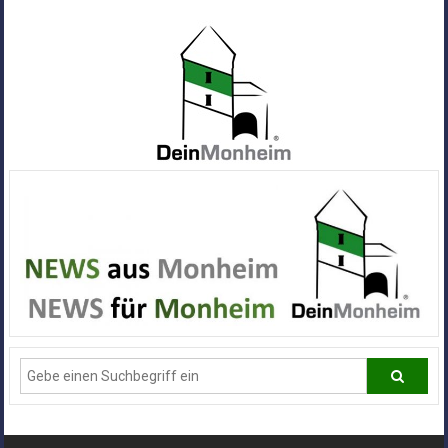
Zum
Inhalt
springen
Dein
Monheim
Alle
Infos
und
News
aus
Deiner
Stadt
Monheim