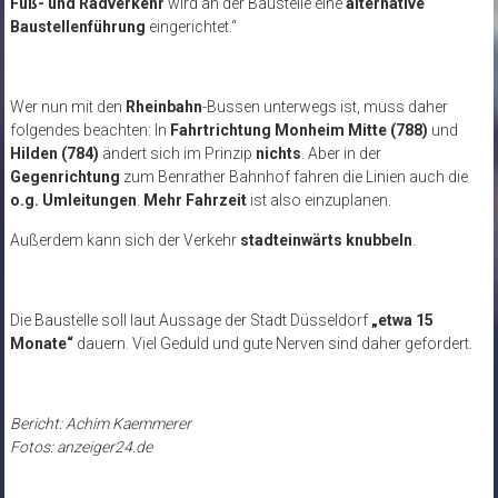
Fuß- und Radverkehr
wird an der Baustelle eine
alternative
Baustellenführung
eingerichtet.“
Wer nun mit den
Rheinbahn
-Bussen unterwegs ist, muss daher
folgendes beachten: In
Fahrtrichtung Monheim Mitte (788)
und
Hilden (784)
ändert sich im Prinzip
nichts
. Aber in der
Gegenrichtung
zum Benrather Bahnhof fahren die Linien auch die
o.g. Umleitungen
.
Mehr Fahrzeit
ist also einzuplanen.
Außerdem kann sich der Verkehr
stadteinwärts knubbeln
.
Die Baustelle soll laut Aussage der Stadt Düsseldorf
„etwa 15
Monate“
dauern. Viel Geduld und gute Nerven sind daher gefordert.
Bericht: Achim Kaemmerer
Fotos: anzeiger24.de