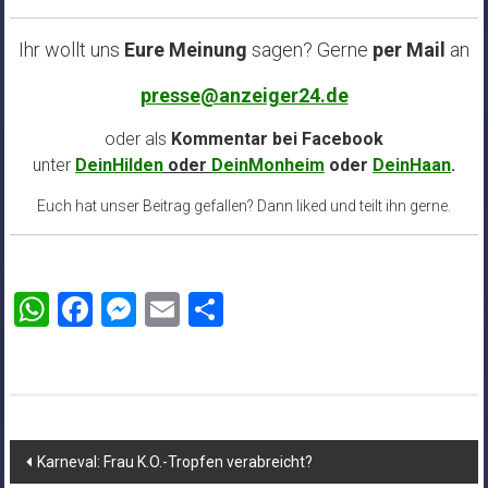
Ihr wollt uns
Eure Meinung
sagen? Gerne
per Mail
an
presse@anzeiger24.de
oder als
Kommentar bei
Facebook
unter
DeinHilden
oder
DeinMonheim
oder
DeinHaan
.
Euch hat unser Beitrag gefallen? Dann liked und teilt ihn gerne.
WhatsApp
Facebook
Messenger
Email
Teilen
Beitragsnavigation
Karneval: Frau K.O.-Tropfen verabreicht?