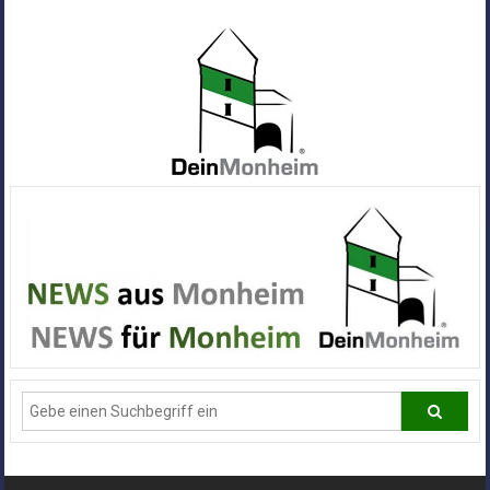
Zum
Inhalt
springen
Dein
Monheim
Alle
Infos
und
News
aus
Deiner
Stadt
Monheim