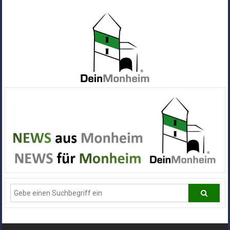
Zum
Inhalt
springen
Dein
Monheim
Alle
Infos
und
News
aus
Deiner
Stadt
Monheim