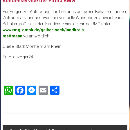
Kundenservice der Firma RMG
Für Fragen zur Aufstellung und Leerung von gelben Behältern für den
Zeitraum ab Januar sowie für eventuelle Wünsche zu abweichenden
Behältergrößen ist der Kundenservice der Firma RMG unter
www.rmg-gmbh.de/gelber-sack/landkreis-
mettmann
verantwortlich.
Quelle: Stadt Monheim am Rhein
Foto: anzeiger24
WhatsApp
Facebook
Messenger
Email
Teilen
Beitragsnavigation