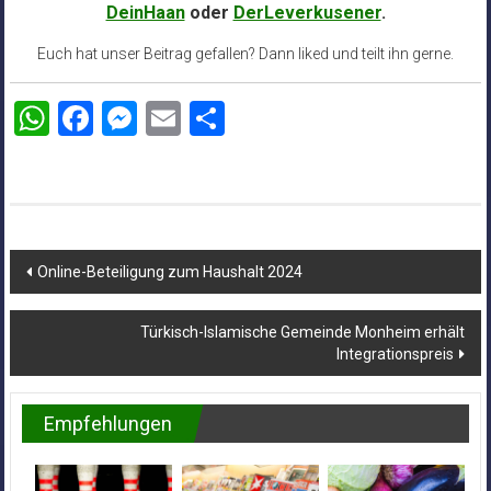
DeinHaan
oder
DerLeverkusener
.
Euch hat unser Beitrag gefallen? Dann liked und teilt ihn gerne.
WhatsApp
Facebook
Messenger
Email
Teilen
Beitragsnavigation
Online-Beteiligung zum Haushalt 2024
Türkisch-Islamische Gemeinde Monheim erhält
Integrationspreis
Empfehlungen