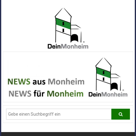
Zum
Inhalt
springen
Dein
Monheim
Alle
Infos
und
News
aus
Deiner
Stadt
Monheim