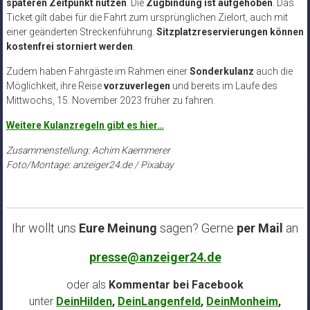
späteren Zeitpunkt nutzen
. Die
Zugbindung ist aufgehoben
. Das
Ticket gilt dabei für die Fahrt zum ursprünglichen Zielort, auch mit
einer geänderten Streckenführung.
Sitzplatzreservierungen können
kostenfrei storniert werden
.
Zudem haben Fahrgäste im Rahmen einer
Sonderkulanz
auch die
Möglichkeit, ihre Reise
vorzuverlegen
und bereits im Laufe des
Mittwochs, 15. November 2023 früher zu fahren.
Weitere Kulanzregeln gibt es hier…
Zusammenstellung: Achim Kaemmerer
Foto/Montage: anzeiger24.de / Pixabay
Ihr wollt uns
Eure Meinung
sagen? Gerne
per Mail
an
presse@anzeiger24.de
oder als
Kommentar bei
Facebook
unter
DeinHilden
,
DeinLangenfeld
,
DeinMonheim
,