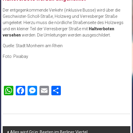
Der entgegenkommende Verkehr (inklusive Busse) wird über die
Geschwister-Scholl-Straße, Holzweg und Verresberger Straße
umgeleitet. Hierzu muss die nördliche Straßenseite des Holzwegs
und ein kleiner Teil der Verresberger Straße mit
Haltverboten
versehen
werden. Die Umleitungen werden ausgeschildert.
Quelle: Stadt Monheim am Rhein
Foto: Pixabay
WhatsApp
Facebook
Messenger
Email
Teilen
Beitragsnavigation
Alles wird Grün: Beeten im Berliner Viertel