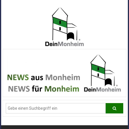
Zum
Inhalt
springen
Dein
Monheim
Alle
Infos
und
News
aus
Deiner
Stadt
Monheim