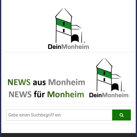
Zum
Inhalt
springen
Dein
Monheim
Alle
Infos
und
News
aus
Deiner
Stadt
Monheim