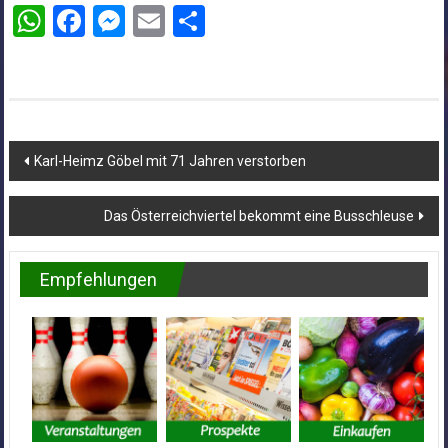
WhatsApp
Facebook
Messenger
Email
Teilen
Beitragsnavigation
Karl-Heimz Göbel mit 71 Jahren verstorben
Das Österreichviertel bekommt eine Busschleuse
Empfehlungen