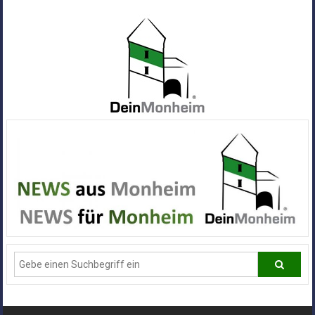
Zum
Inhalt
springen
Dein
Monheim
Alle
Infos
und
News
aus
Deiner
Stadt
Monheim