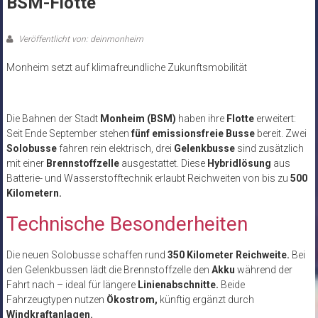
BSM-Flotte
Veröffentlicht von: deinmonheim
Monheim setzt auf klimafreundliche Zukunftsmobilität
Die Bahnen der Stadt
Monheim (BSM)
haben ihre
Flotte
erweitert:
Seit Ende September stehen
fünf emissionsfreie Busse
bereit. Zwei
Solobusse
fahren rein elektrisch, drei
Gelenkbusse
sind zusätzlich
mit einer
Brennstoffzelle
ausgestattet. Diese
Hybridlösung
aus
Batterie- und Wasserstofftechnik erlaubt Reichweiten von bis zu
500
Kilometern.
Technische Besonderheiten
Die neuen Solobusse schaffen rund
350 Kilometer Reichweite.
Bei
den Gelenkbussen lädt die Brennstoffzelle den
Akku
während der
Fahrt nach – ideal für längere
Linienabschnitte.
Beide
Fahrzeugtypen nutzen
Ökostrom,
künftig ergänzt durch
Windkraftanlagen.