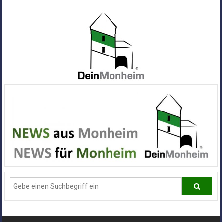
Zum
Inhalt
springen
Dein
Monheim
Alle
Infos
und
News
aus
Deiner
Stadt
Monheim