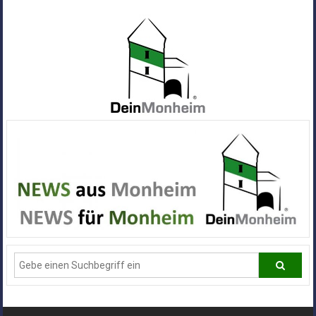
Zum
Inhalt
springen
Dein
Monheim
Alle
Infos
und
News
aus
Deiner
Stadt
Monheim