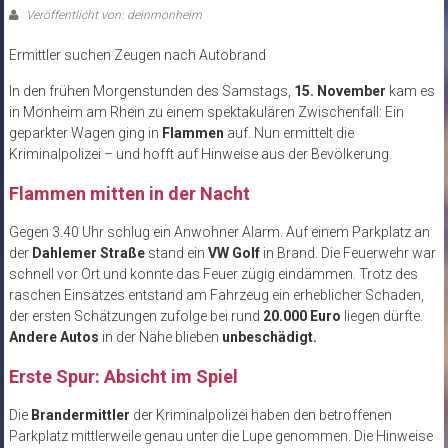
Veröffentlicht von: deinmonheim
Ermittler suchen Zeugen nach Autobrand
In den frühen Morgenstunden des Samstags,
15. November
kam es
in Monheim am Rhein zu einem spektakulären Zwischenfall: Ein
geparkter Wagen ging in
Flammen
auf. Nun ermittelt die
Kriminalpolizei – und hofft auf Hinweise aus der Bevölkerung.
Flammen mitten in der Nacht
Gegen 3.40 Uhr schlug ein Anwohner Alarm. Auf einem Parkplatz an
der
Dahlemer Straße
stand ein
VW Golf
in Brand. Die Feuerwehr war
schnell vor Ort und konnte das Feuer zügig eindämmen. Trotz des
raschen Einsatzes entstand am Fahrzeug ein erheblicher Schaden,
der ersten Schätzungen zufolge bei rund
20.000 Euro
liegen dürfte.
Andere Autos
in der Nähe blieben
unbeschädigt.
Erste Spur: Absicht im Spiel
Die
Brandermittler
der Kriminalpolizei haben den betroffenen
Parkplatz mittlerweile genau unter die Lupe genommen. Die Hinweise