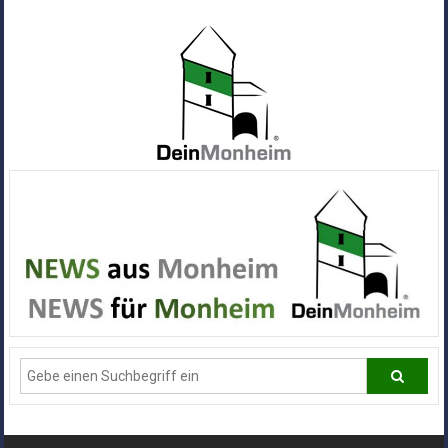
Zum
Inhalt
springen
Dein
Monheim
Alle
Infos
und
News
aus
Deiner
Stadt
Monheim