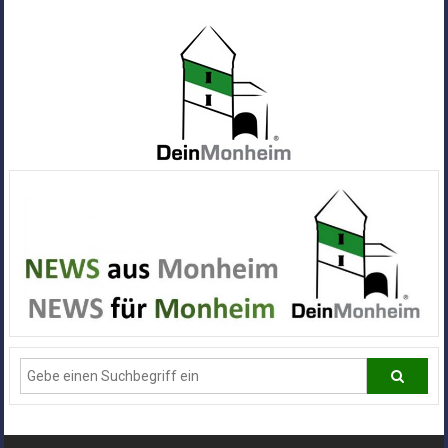
Zum
Inhalt
springen
Dein
Monheim
Alle
Infos
und
News
aus
Deiner
Stadt
Monheim