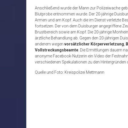
Anschließend wurde der Mann zur Polizeiwache gebra
Blutprobe entnommen wurde. Der 20-jährige Duisburg
Armen und am Kopf. Auch die im Dienst verletzte Bea
fortsetzen. Der von dem Duisburger angegriffene Zeug
Brustbereich sowie am Kopf. Die 20-jährige Monheime
ärztliche Behandlung ab. Gegen den 20-jährigen Dui
anderem wegen
vorsätzlicher Körperverletzung
,
B
Vollstreckungsbeamte
. Die Ermittlungen dauern n
anonyme Facebook-Nutzerin ein Video der Festnahmes
verschiedenen Spekulationen zu den Hintergründen de
Quelle und Foto: Kreispolizei Mettmann