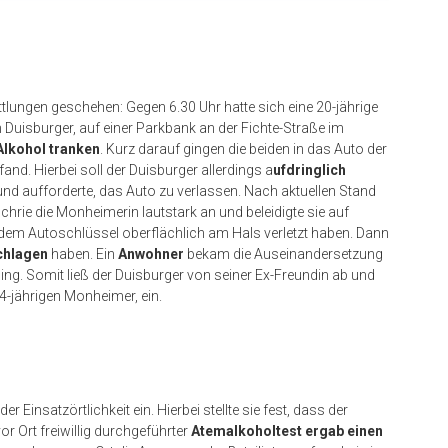
tlungen geschehen: Gegen 6.30 Uhr hatte sich eine 20-jährige
Duisburger, auf einer Parkbank an der Fichte-Straße im
lkohol tranken
. Kurz darauf gingen die beiden in das Auto der
nd. Hierbei soll der Duisburger allerdings a
ufdringlich
und aufforderte, das Auto zu verlassen. Nach aktuellen Stand
schrie die Monheimerin lautstark an und beleidigte sie auf
t dem Autoschlüssel oberflächlich am Hals verletzt haben. Dann
chlagen
haben. Ein
Anwohner
bekam die Auseinandersetzung
ing. Somit ließ der Duisburger von seiner Ex-Freundin ab und
4-jährigen Monheimer, ein.
r Einsatzörtlichkeit ein. Hierbei stellte sie fest, dass der
or Ort freiwillig durchgeführter
Atemalkoholtest ergab einen