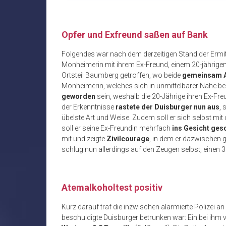
Opfer und Exfreund saßen auf Bank
Folgendes war nach dem derzeitigen Stand der Ermit
Monheimerin mit ihrem Ex-Freund, einem 20-jährigen 
Ortsteil Baumberg getroffen, wo beide
gemeinsam A
Monheimerin, welches sich in unmittelbarer Nähe befa
geworden
sein, weshalb die 20-Jährige ihren Ex-Fre
der Erkenntnisse
rastete der Duisburger nun aus
, 
übelste Art und Weise. Zudem soll er sich selbst mi
soll er seine Ex-Freundin mehrfach
ins Gesicht ges
mit und zeigte
Zivilcourage
, in dem er dazwischen g
schlug nun allerdings auf den Zeugen selbst, einen 3
Atemalkoholtest positiv
Kurz darauf traf die inzwischen alarmierte Polizei an de
beschuldigte Duisburger betrunken war: Ein bei ihm v