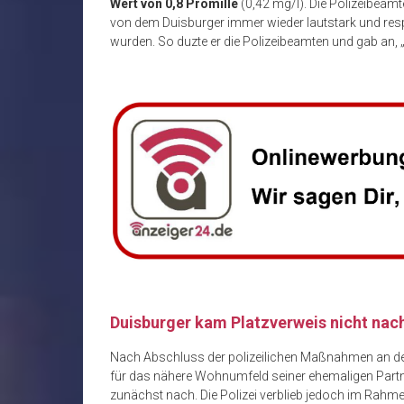
Wert von 0,8 Promille
(0,42 mg/l). Die Polizeibeamt
von dem Duisburger immer wieder lautstark und resp
wurden. So duzte er die Polizeibeamten und gab an, „
Duisburger kam Platzverweis nicht nac
Nach Abschluss der polizeilichen Maßnahmen an der
für das nähere Wohnumfeld seiner ehemaligen Par
zunächst nach. Die Polizei verblieb jedoch im Rahm