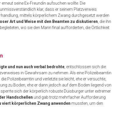
erneut seine Ex-Freundin aufsuchen wollte. Die
nmissverständlich klar, dass er seinem Platzverweis
rhandlung, mittels körperlichem Zwang durchgesetzt werden
oser Art und Weise mit den Beamten zu diskutieren
, die ihn
begleiteten, wo sie den Mann final aufforderten, die Örtlichkeit
en
igte und nun auch verbal bedrohte
, entschlossen sich die
zverweises in Gewahrsam zu nehmen. Als eine Polizeibeamtin
e Polizeibeamtin und verletzte sie leicht, ehe er versuchte,
kung zu Boden, ehe er dann jedoch auf dem Boden liegend von
 sperrte sich der körperlich robuste Duisburger unter extremer
der Handschellen
und gab trotz mehrfacher Aufforderung
u viert körperlichen Zwang anwenden
mussten, um den