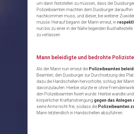
um dann feststellen zu müssen, dass der Duisburger 
Polizeibeamten machten dem Duisburger daraufhin u
nachkommen muss, und dieser, bei weiterer Zuwide
müsse. Hierauf begann der Mann erneut, in
respektl
nun bis zu einer in der Nähe liegenden Bushaltestelle 
zu verlassen.
Mann beleidigte und bedrohte Polizist
Als der Mann nun erneut die
Polizeibeamten beleid
Beamten, den Duisburger zur Durchsetzung des Plat
dazu die Handschellen hervorholte, schlug der Mann di
davonzulaufen. Hierbei stürzte er ohne Fremdeinwir
den Polizeibeamten fixiert wurde. Hierbei wandte und
körperlicher Kraftanstrengung
gegen das Anlegen 
seine Arme nicht frei, sodass die
Polizeibeamten z
Mann letztendlich in Handschellen abzuführen.