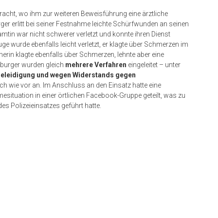
cht, wo ihm zur weiteren Beweisführung eine ärztliche
er erlitt bei seiner Festnahme leichte Schürfwunden an seinen
mtin war nicht schwerer verletzt und konnte ihren Dienst
e wurde ebenfalls leicht verletzt, er klagte über Schmerzen im
rin klagte ebenfalls über Schmerzen, lehnte aber eine
sburger wurden gleich
mehrere Verfahren
eingeleitet – unter
eleidigung und wegen Widerstands gegen
ach wie vor an. Im Anschluss an den Einsatz hatte eine
ituation in einer örtlichen Facebook-Gruppe geteilt, was zu
s Polizeieinsatzes geführt hatte.