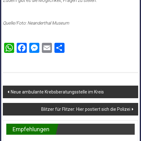
Zudem gibt es die Möglichkeit, Fragen zu stellen.
Quelle/Foto: Neanderthal Museum
WhatsApp
Facebook
Messenger
Email
Teilen
Beitragsnavigation
Neue ambulante Krebsberatungsstelle im Kreis
Blitzer für Flitzer: Hier postiert sich die Polizei
Empfehlungen