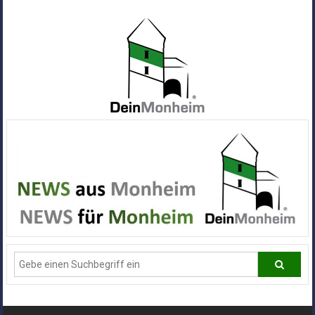
Zum
Inhalt
springen
Dein
Monheim
Alle
Infos
und
News
aus
Deiner
Stadt
Monheim