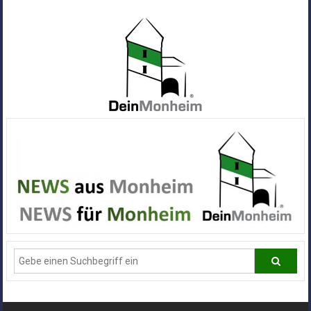
Zum
Inhalt
springen
Dein
Monheim
Alle
Infos
und
News
aus
Deiner
Stadt
Monheim