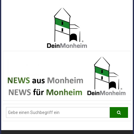
Zum
Inhalt
springen
Dein
Monheim
Alle
Infos
und
News
aus
Deiner
Stadt
Monheim