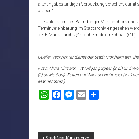
alterungsbeständigen Verpackung versehen, damit
bleiben.“
Die Unterlagen des Baumberger Männerchors und vie
Terminvereinbarung im Stadtarchiv eingesehen werde
per E-Mail an archiv@monheim.de erreichbar. (GT)
Quelle: Nachrichtendienst der Stadt Monheim am Rhe
Foto: Alicia Tiltmann (Wolfgang Speer (2.v.l) und W
(l.) sowie Sonja Felten und Michael Hohmeier (v. r.) 
Männerchors)
WhatsApp
Facebook
Messenger
Email
Teilen
Beitragsnavigation
Stadtfest-Kunstwerke