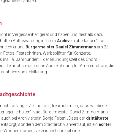
00 geladenen Gästen.
n
nicht in Vergessenheit gerät und haben uns deshalb dazu
rhaften Aufbewahrung in ihrem
Archiv
zu überlassen“, so
hneten er und
Bürgermeister Daniel Zimmermann
am 23.
 Fotos, Festschriften, Werbeblätter für Konzerte,
is ins 19. Jahrhundert – der Gründungszeit des Chors –
en
, die höchste deutsche Auszeichnung für Amateurchöre, die
insfahnen samt Halterung.
tadtgeschichte
ach so langer Zeit auflöst, freue ich mich, dass wir diese
nterlagen erhalten“, sagt Bürgermeister Daniel Zimmermann.
auch bei Archivleiterin Sonja Felten: „Dass der
drittälteste
 entsorgt, sondern dem Stadtarchiv anvertraut, ist ein
echter
n Wochen sortiert, verzeichnet und mit einer