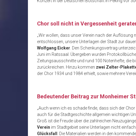
Konzert in der Deutschen Botschaft in Peking vor 3
Chor soll nicht in Vergessenheit gerate
„Wir wollen, dass unser Verein nach der Auflösung 
entschlossen, unsere Unterlagen der Stadt zur daue
Wolfgang Eicker
. Den Schenkungsvertrag unterzeic
Juni im Ratssaal. Übergeben wurden Protokollbücher,
Zeitungsausschnitte und rund 100 Notenhefte, die b
zurückreichen. Hinzu kommen
zwei Zelter-Plakett
der Chor 1934 und 1984 erhielt, sowie mehrere Vere
Bedeutender Beitrag zur Monheimer S
„Auch wenn ich es schade finde, dass sich der Chor n
auch für die Stadtgeschichte allgemein wichtigen U
Groß ist die Freude über die zahlreichen Neuzugänge 
Verein
im Stadtgebiet seine Unterlagen nicht einfach
Glücksfall
. Die Materialien werden in den kommende