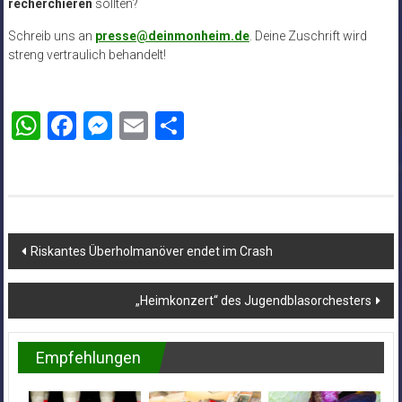
recherchieren
sollten?
Schreib uns an
presse@deinmonheim.de
. Deine Zuschrift wird
streng vertraulich behandelt!
WhatsApp
Facebook
Messenger
Email
Teilen
Beitragsnavigation
Riskantes Überholmanöver endet im Crash
„Heimkonzert“ des Jugendblasorchesters
Empfehlungen