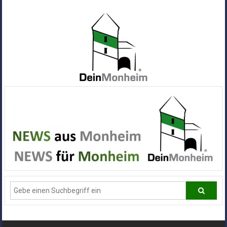
Zum
Inhalt
springen
Dein
Monheim
Alle
Infos
und
News
aus
Deiner
Stadt
Monheim