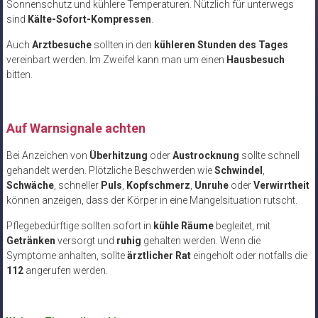
Sonnenschutz und kühlere Temperaturen. Nützlich für unterwegs
sind
Kälte-Sofort-Kompressen
.
Auch
Arztbesuche
sollten in den
kühleren Stunden des Tages
vereinbart werden. Im Zweifel kann man um einen
Hausbesuch
bitten.
Auf Warnsignale achten
Bei Anzeichen von
Überhitzung
oder
Austrocknung
sollte schnell
gehandelt werden. Plötzliche Beschwerden wie
Schwindel
,
Schwäche
, schneller
Puls
,
Kopfschmerz
,
Unruhe
oder
Verwirrtheit
können anzeigen, dass der Körper in eine Mangelsituation rutscht.
Pflegebedürftige sollten sofort in
kühle Räume
begleitet, mit
Getränken
versorgt und
ruhig
gehalten werden. Wenn die
Symptome anhalten, sollte
ärztlicher Rat
eingeholt oder notfalls die
112
angerufen werden.