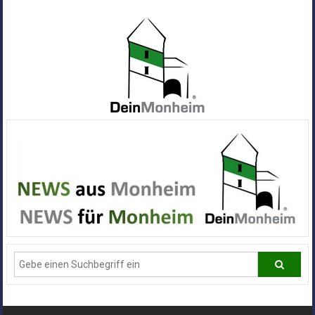
Zum
Inhalt
springen
Dein
Monheim
Alle
Infos
und
News
aus
Deiner
Stadt
Monheim