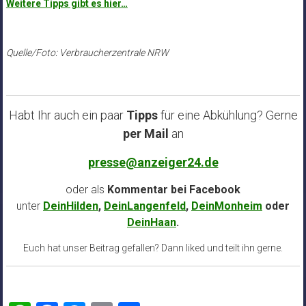
Weitere Tipps gibt es hier…
Quelle/Foto: Verbraucherzentrale NRW
Habt Ihr auch ein paar
Tipps
für eine Abkühlung? Gerne
per Mail
an
presse@anzeiger24.de
oder als
Kommentar bei
Facebook
unter
DeinHilden
,
DeinLangenfeld
,
DeinMonheim
oder
DeinHaan
.
Euch hat unser Beitrag gefallen? Dann liked und teilt ihn gerne.