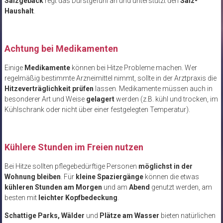
Salzgebäck
regt das Durstgefühl an und unterstützt den
Salz-
Haushalt
.
Achtung bei Medikamenten
Einige
Medikamente
können bei Hitze Probleme machen. Wer
regelmäßig bestimmte Arzneimittel nimmt, sollte in der Arztpraxis die
Hitzeverträglichkeit prüfen
lassen. Medikamente müssen auch in
besonderer Art und Weise
gelagert
werden (z.B. kühl und trocken, im
Kühlschrank oder nicht über einer festgelegten Temperatur).
Kühlere Stunden im Freien nutzen
Bei Hitze sollten pflegebedürftige Personen
möglichst in der
Wohnung bleiben
. Für
kleine Spaziergänge
können die etwas
kühleren Stunden am Morgen
und am
Abend
genutzt werden, am
besten mit
leichter Kopfbedeckung
.
Schattige Parks, Wälder
und
Plätze am Wasser
bieten natürlichen