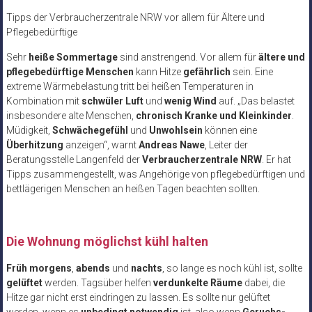
Tipps der Verbraucherzentrale NRW vor allem für Ältere und
Pflegebedürftige
Sehr
heiße Sommertage
sind anstrengend. Vor allem für
ältere und
pflegebedürftige Menschen
kann Hitze
gefährlich
sein. Eine
extreme Wärmebelastung tritt bei heißen Temperaturen in
Kombination mit
schwüler Luft
und
wenig Wind
auf. „Das belastet
insbesondere alte Menschen,
chronisch Kranke und Kleinkinder
.
Müdigkeit,
Schwächegefühl
und
Unwohlsein
können eine
Überhitzung
anzeigen“, warnt
Andreas Nawe
, Leiter der
Beratungsstelle Langenfeld der
Verbraucherzentrale NRW
. Er hat
Tipps zusammengestellt, was Angehörige von pflegebedürftigen und
bettlägerigen Menschen an heißen Tagen beachten sollten.
Die Wohnung möglichst kühl halten
Früh morgens
,
abends
und
nachts
, so lange es noch kühl ist, sollte
gelüftet
werden. Tagsüber helfen
verdunkelte Räume
dabei, die
Hitze gar nicht erst eindringen zu lassen. Es sollte nur gelüftet
werden, wenn es
unbedingt notwendig
ist, also wenn
Geruchs-