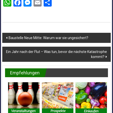
WhatsApp
Facebook
Messenger
Email
Teilen
Beitragsnavigation
Baustelle Neue Mitte: Warum war sie ungesichert?
Ein Jahr nach der Flut – Was tun, bevor die nächste Katastrophe
kommt?
Empfehlungen