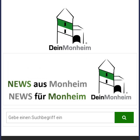
Zum
Inhalt
springen
Dein
Monheim
Alle
Infos
und
News
aus
Deiner
Stadt
Monheim