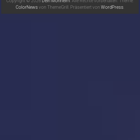
Copyright © 2026
Dein Monheim
. Alle Rechte vorbehalten. Theme:
ColorNews
von ThemeGrill. Präsentiert von
WordPress
.