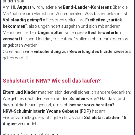
ändern soll.
Am
10. August
wird wieder eine
Bund-Länder-Konferenz
über die
Maßnahmen im Herbst und Winter beraten. Was bisher bekannt ist:
Vollständig geimpfte
Personen sollen ihre
Freiheiten „zurück
bekommen“
, also ungehindert ausgehen und sich mit anderen
Menschen treffen.
Ungeimpften
sollen diese
Rechte weiterhin
verwehrt
bleiben. Und die „Freitestung“ sollen nicht mehr kostenlos
angeboten werden.
Ob es auch eine
Entscheidung zur Bewertung des Inzidenzwertes
geben wird…?
Schulstart in NRW? Wie soll das laufen?
Eltern und Kinder
machen sich derweil sicherlich andere Gedanken:
Wie geht es nach den Ferien an den
Schulen
weiter? Hat das Land
diesmal die Ferien genutzt, um sich
besser vorzubereiten?
NRW-Schulministerin Yvonne Gebauer (FDP)
hat am
Freitagvormittag die wichtigsten Infos zum
Schulstart ab dem 18.
August
verkündet.
Hier eine Zusammenfassung: