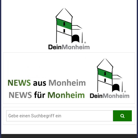
Zum
Inhalt
springen
Dein
Monheim
Alle
Infos
und
News
aus
Deiner
Stadt
Monheim