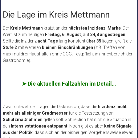
Die Lage im Kreis Mettmann
Der
Kreis Mettmann
kratzt an der
nächsten Inzidenz-Marke
: Der
Wert ist zum heutigen
Freitag, 6. August
, auf
34,8 angestiegen
.
Sollte die Inzidenz
acht Tage
lang konstant
über 35
liegen, greift die
Stufe 2
mit weiteren
kleinen Einschränkungen
(z.B. Treffen von
maximal drei Haushalten ohne GGG, Testpflicht im Innenbereich der
Gastronomie).
➤
Die aktuellen Fallzahlen im Detail…
Zwar schwelt seit Tagen die Diskussion, dass die
Inzidenz nicht
mehr als alleiniger Gradmesser
für die Festsetzung von
Schutzmaßnahmen
gelten soll. Schließlich hat sich die Situation in
den
Intensivstationen entspannt
. Noch gibt es aber
keine Signale
aus der Politik
, dass sich an der bisherigen Vorgehensweise etwas