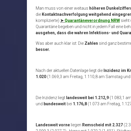
Man muss von einer weitaus
höheren Dunkelziffer
die
Kontaktnachverfolgung weitgehend eingegre
komplizierte)
➤
Quarantäneverordnung NRW
sieht 
Quarantäne begeben und nicht in jedem Fall eine be
ausgehen, dass die wahren Infektions- und Quar
Was aber auch klar ist: Die
Zahlen
sind ganz besti
besser.
Nach der aktuellen Datenlage liegt die
Inzidenz im K
1.020
(1.069,3 am Freitag, 1.110,8 am Samstag und
Die Inzidenz liegt
landesweit bei 1.212,9
(1.083,1 a
und
bundesweit
bei
1.176,8
(1.073 am Freitag, 1.1
Landesweit
vorne
liegen
Remscheid mit 2.327
(2.3