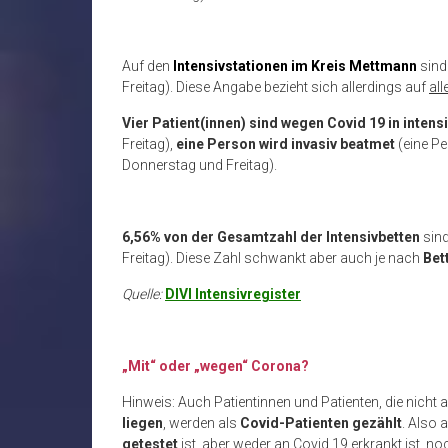
Auf den
Intensivstationen im Kreis Mettmann
sin
Freitag). Diese Angabe bezieht sich allerdings auf
all
Vier Patient(innen) sind
wegen Covid 19 in inten
Freitag),
eine Person wird
invasiv beatmet
(eine P
Donnerstag und Freitag).
6,56% von der Gesamtzahl der Intensivbetten
sin
Freitag). Diese Zahl schwankt aber auch je nach
Bet
Quelle:
DIVI Intensivregister
„Mit“ oder „wegen“ Corona?
Hinweis: Auch Patientinnen und Patienten, die nicht a
liegen
, werden als
Covid-Patienten gezählt
. Also 
getestet
ist, aber weder an Covid 19 erkrankt ist, 