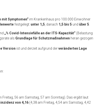
n mit Symptomen“
im Krankenhaus pro 100.000 Einwohner
lenwerte
festgelegt:
unter 1,5
, danach
1,5 bis 5
und
über 5
.
nd
„% Covid-Intensivfälle an der ITS-Kapazität“
(Belastung
gsrate als
Grundlage für Schutzmaßnahmen
heran gezogen
re Version
ist und derzeit aufgrund der
veränderten Lage
us:
m Freitag, 56 am Samstag, 57 am Sonntag). Das ergibt laut
sinzidenz von 4,16
(4,38 am Freitag, 4,54 am Samstag, 4,42