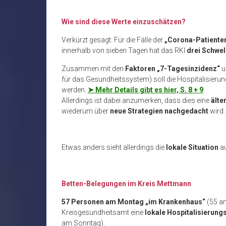
Wie sind diese Werte einzuschätzen?
Verkürzt gesagt: Für die Fälle der
„Corona-Patiente
innerhalb von sieben Tagen hat das RKI
drei Schwel
Zusammen mit den
Faktoren „7-Tagesinzidenz“
u
für das Gesundheitssystem) soll die Hospitalisierun
werden.
➤ Mehr Details gibt es hier, S. 8 + 9
.
Allerdings ist dabei anzumerken, dass dies eine
älte
wiederum über
neue Strategien nachgedacht
wird.
Etwas anders sieht allerdings die
lokale Situation
a
Betten-Belegungen im Kreis Mettmann
57 Personen am Montag „im Krankenhaus“
(55 a
Kreisgesundheitsamt eine
lokale Hospitalisierung
am Sonntag).