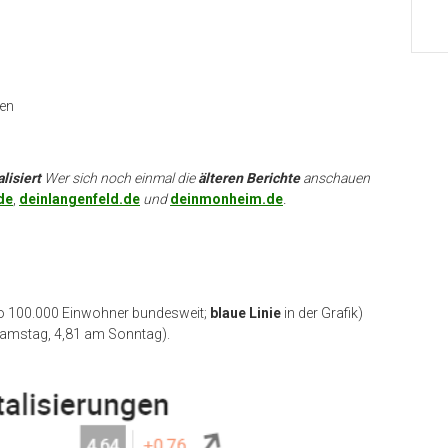
nen
lisiert
Wer sich noch einmal die
älteren Berichte
anschauen
de
,
deinlangenfeld.de
und
deinmonheim.de
.
ro 100.000 Einwohner bundesweit;
blaue Linie
in der Grafik)
 Samstag, 4,81 am Sonntag).