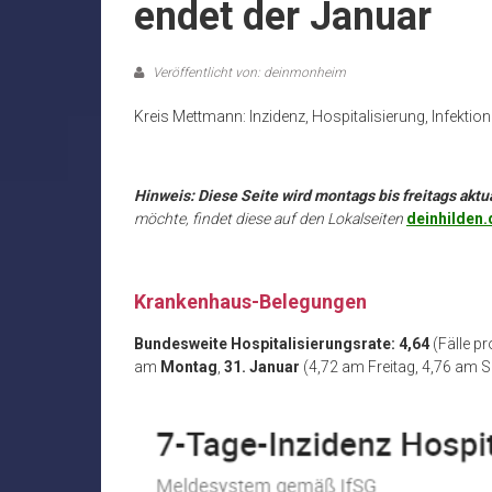
endet der Januar
Veröffentlicht von: deinmonheim
Kreis Mettmann: Inzidenz, Hospitalisierung, Infektio
.
Hinweis: Diese Seite wird montags bis freitags aktua
möchte, findet diese auf den Lokalseiten
deinhilden.
Krankenhaus-Belegungen
Bundesweite Hospitalisierungsrate: 4,64
(Fälle p
am
Montag
,
31. Januar
(4,72 am Freitag, 4,76 am