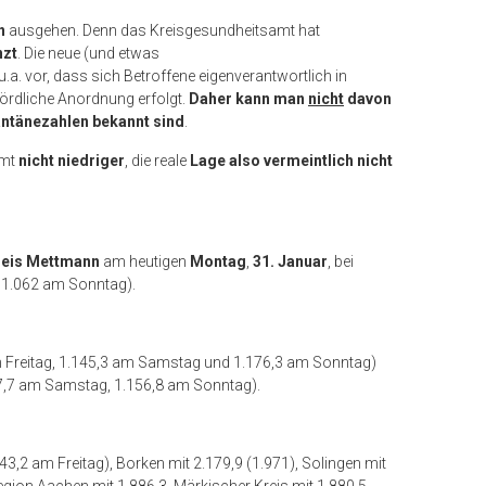
n
ausgehen. Denn das Kreisgesundheitsamt hat
nzt
. Die neue (und etwas
u.a. vor, dass sich Betroffene eigenverantwortlich in
hördliche Anordnung erfolgt.
Daher kann man
nicht
davon
antänezahlen bekannt sind
.
mmt
nicht niedriger
, die reale
Lage also vermeintlich nicht
reis Mettmann
am heutigen
Montag
,
31. Januar
, bei
 1.062 am Sonntag).
m Freitag, 1.145,3 am Samstag und 1.176,3 am Sonntag)
27,7 am Samstag, 1.156,8 am Sonntag).
43,2 am Freitag), Borken mit 2.179,9 (1.971), Solingen mit