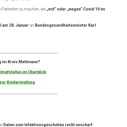
 Patienten zu machen, die
„mit“ oder „wegen“ Covid 19 im
I am 28. Januar
an
Bundesgesundheitsmnister Karl
___________________________________
g im Kreis Mettmann?
 Impfstellen im Überblick
zur Kinderimpfung
__________________________________
ie
Daten zum Infektionsgeschehen recht unscharf.