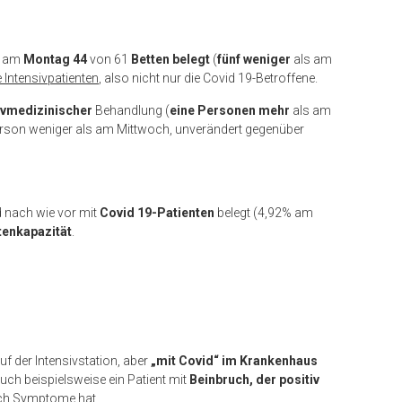
d am
Montag 44
von 61
Betten
belegt
(
fünf weniger
als am
e Intensivpatienten
, also nicht nur die Covid 19-Betroffene.
sivmedizinischer
Behandlung (
eine Personen mehr
als am
erson weniger als am Mittwoch, unverändert gegenüber
d nach wie vor mit
Covid 19-Patienten
belegt (4,92% am
tenkapazität
.
uf der Intensivstation, aber
„mit Covid“ im Krankenhaus
auch beispielsweise ein Patient mit
Beinbruch, der positiv
noch Symptome hat.