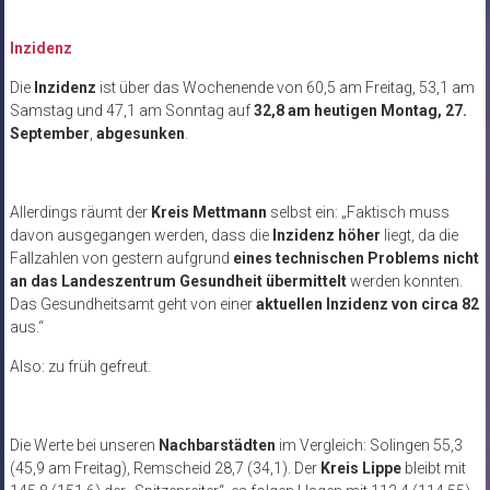
Inzidenz
Die
Inzidenz
ist über das Wochenende von 60,5 am Freitag, 53,1 am
Samstag und 47,1 am Sonntag auf
32,8 am heutigen Montag, 27.
September
,
abgesunken
.
Allerdings räumt der
Kreis Mettmann
selbst ein: „Faktisch muss
davon ausgegangen werden, dass die
Inzidenz höher
liegt, da die
Fallzahlen von gestern aufgrund
eines technischen Problems nicht
an das Landeszentrum Gesundheit übermittelt
werden konnten.
Das Gesundheitsamt geht von einer
aktuellen Inzidenz von circa 82
aus.“
Also: zu früh gefreut.
Die Werte bei unseren
Nachbarstädten
im Vergleich: Solingen 55,3
(45,9 am Freitag), Remscheid 28,7 (34,1). Der
Kreis Lippe
bleibt mit