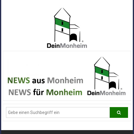
Zum
Inhalt
springen
Dein
Monheim
Alle
Infos
und
News
aus
Deiner
Stadt
Monheim