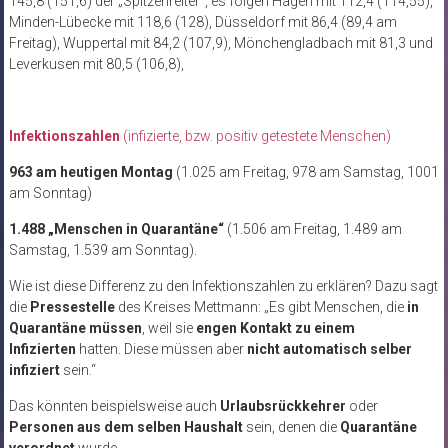
145,8 (151,6) der „Spitzenreiter“, es folgen Hagen mit 112,4 (114,55),
Minden-Lübecke mit 118,6 (128), Düsseldorf mit 86,4 (89,4 am
Freitag), Wuppertal
mit 84,2 (107,9), Mönchengladbach mit 81,3 und
Leverkusen mit 80,5 (106,8),
Infektionszahlen
(infizierte, bzw. positiv getestete Menschen)
963 am heutigen Montag
(1.025 am Freitag, 978 am Samstag, 1001
am Sonntag)
1.488 „Menschen in Quarantäne“
(1.506 am Freitag, 1.489 am
Samstag, 1.539 am Sonntag).
Wie ist diese Differenz zu den Infektionszahlen zu erklären? Dazu sagt
die
Pressestelle
des Kreises Mettmann: „Es gibt Menschen, die
in
Quarantäne müssen
, weil sie
engen Kontakt zu einem
Infizierten
hatten. Diese müssen aber
nicht automatisch selber
infiziert
sein.“
Das könnten beispielsweise auch
Urlaubsrückkehrer
oder
Personen aus dem selben Haushalt
sein, denen die
Quarantäne
verordnet
wurde.