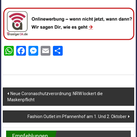
WhatsApp
Facebook
Messenger
Email
Teilen
Beitragsnavigation
Neue Coronaschutzverordnung: NRW lockert die
Maskenpflicht
Fashion Outlet im Pfannenhof am 1. Und 2. Oktober
Empfehlungen