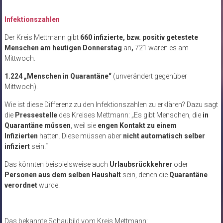
Infektionszahlen
Der Kreis Mettmann gibt
660 infizierte, bzw. positiv getestete
Menschen am heutigen Donnerstag
an
,
721 waren es am
Mittwoch.
1.224 „Menschen in Quarantäne“
(unverändert gegenüber
Mittwoch).
Wie ist diese Differenz zu den Infektionszahlen zu erklären? Dazu sagt
die
Pressestelle
des Kreises Mettmann: „Es gibt Menschen, die
in
Quarantäne müssen
, weil sie
engen Kontakt zu einem
Infizierten
hatten. Diese müssen aber
nicht automatisch selber
infiziert
sein.“
Das könnten beispielsweise auch
Urlaubsrückkehrer
oder
Personen aus dem selben Haushalt
sein, denen die
Quarantäne
verordnet
wurde.
Das bekannte Schaubild vom Kreis Mettmann: