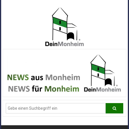
Zum
Inhalt
springen
Dein
Monheim
Alle
Infos
und
News
aus
Deiner
Stadt
Monheim