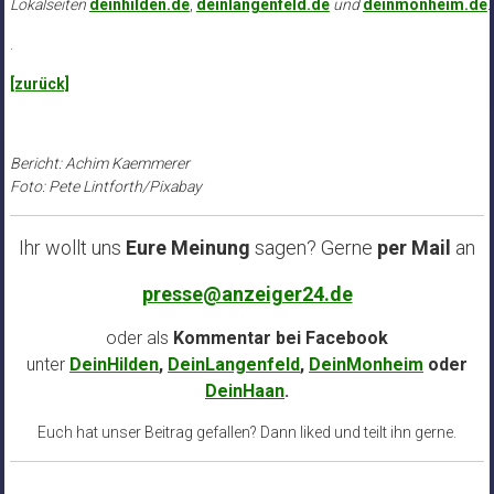
Lokalseiten
deinhilden.de
,
deinlangenfeld.de
und
deinmonheim.de
.
.
[zurück]
Bericht: Achim Kaemmerer
Foto: Pete Lintforth/Pixabay
Ihr wollt uns
Eure Meinung
sagen? Gerne
per Mail
an
presse@anzeiger24.de
oder als
Kommentar bei
Facebook
unter
DeinHilden
,
DeinLangenfeld
,
DeinMonheim
oder
DeinHaan
.
Euch hat unser Beitrag gefallen? Dann liked und teilt ihn gerne.