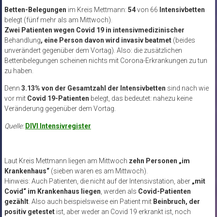
Betten-Belegungen
im Kreis Mettmann:
54
von 66
Intensivbetten
belegt (fünf mehr als am Mittwoch).
Zwei Patienten
wegen Covid 19 in intensivmedizinischer
Behandlung
, eine Person davon wird
invasiv beatmet
(beides
unverändert gegenüber dem Vortag). Also: die zusätzlichen
Bettenbelegungen scheinen nichts mit Corona-Erkrankungen zu tun
zu haben.
Denn
3.13% von der Gesamtzahl der Intensivbetten
sind nach wie
vor mit
Covid 19-Patienten
belegt, das bedeutet: nahezu keine
Veränderung gegenüber dem Vortag.
Quelle:
DIVI Intensivregister
Laut Kreis Mettmann liegen am Mittwoch
zehn Personen „im
Krankenhaus“
(sieben waren es am Mittwoch).
Hinweis: Auch Patienten, die nicht auf der Intensivstation, aber
„mit
Covid“ im Krankenhaus liegen
, werden als
Covid-Patienten
gezählt
. Also auch beispielsweise ein Patient mit
Beinbruch, der
positiv getestet
ist, aber weder an Covid 19 erkrankt ist, noch