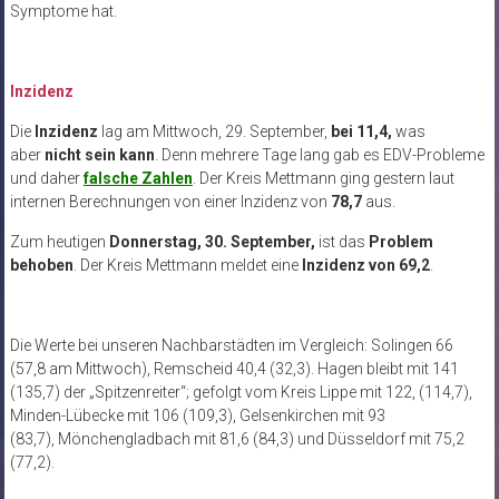
Symptome hat.
Inzidenz
Die
Inzidenz
lag am Mittwoch, 29. September,
bei 11,4,
was
aber
nicht sein kann
. Denn mehrere Tage lang gab es EDV-Probleme
und daher
falsche Zahlen
. Der Kreis Mettmann ging gestern laut
internen Berechnungen von einer Inzidenz von
78,7
aus.
Zum heutigen
Donnerstag, 30. September,
ist das
Problem
behoben
. Der Kreis Mettmann meldet eine
Inzidenz von 69,2
.
Die Werte bei unseren Nachbarstädten im Vergleich: Solingen 66
(57,8 am Mittwoch), Remscheid 40,4 (32,3). Hagen bleibt mit 141
(135,7) der „Spitzenreiter“; gefolgt vom Kreis Lippe mit 122, (114,7),
Minden-Lübecke mit 106 (109,3), Gelsenkirchen mit 93
(83,7), Mönchengladbach mit 81,6 (84,3) und Düsseldorf mit 75,2
(77,2).