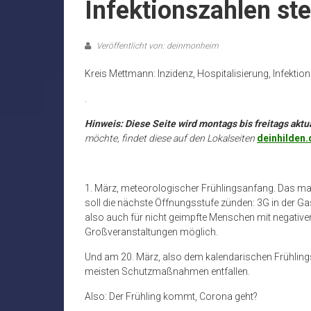
Infektionszahlen st
Veröffentlicht von: deinmonheim
Kreis Mettmann: Inzidenz, Hospitalisierung, Infektio
.
Hinweis: Diese Seite wird montags bis freitags aktua
möchte, findet diese auf den Lokalseiten
deinhilden.
1. März, meteorologischer Frühlingsanfang. Das m
soll die nächste Öffnungsstufe zünden: 3G in der 
also auch für nicht geimpfte Menschen mit negativ
Großveranstaltungen möglich.
Und am 20. März, also dem kalendarischen Frühlings
meisten Schutzmaßnahmen entfallen.
Also: Der Frühling kommt, Corona geht?