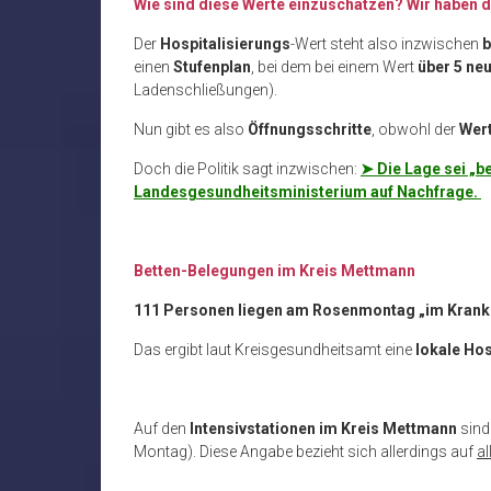
Wie sind diese Werte einzuschätzen? Wir haben 
Der
Hospitalisierungs
-Wert steht also inzwischen
b
einen
Stufenplan
, bei dem bei einem Wert
über 5 ne
Ladenschließungen).
Nun gibt es also
Öffnungsschritte
, obwohl der
Wert
Doch die Politik sagt inzwischen:
➤ Die Lage sei „b
Landesgesundheitsministerium auf Nachfrage.
Betten-Belegungen im Kreis Mettmann
111 Personen liegen am Rosenmontag „im Kran
Das ergibt laut Kreisgesundheitsamt eine
lokale Hos
Auf den
Intensivstationen im Kreis Mettmann
sin
Montag). Diese Angabe bezieht sich allerdings auf
al