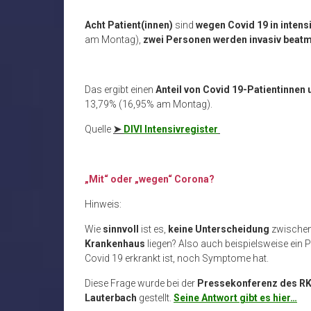
Acht Patient(innen)
sind
wegen Covid 19 in inten
am Montag),
zwei Personen werden
invasiv beat
Das ergibt einen
Anteil von Covid 19-Patientinnen 
13,79% (16,95% am Montag).
Quelle
➤
DIVI Intensivregister
„Mit“ oder „wegen“ Corona?
Hinweis:
Wie
sinnvoll
ist es,
keine Unterscheidung
zwischen
Krankenhaus
liegen? Also auch beispielsweise ein P
Covid 19 erkrankt ist, noch Symptome hat.
Diese Frage wurde bei der
Pressekonferenz des RK
Lauterbach
gestellt.
Seine Antwort gibt es hier…