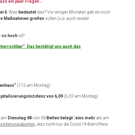
dazu ein paar Fragen…
ei 6
. Was
bedeutet
das? Vor einigen Monaten gab es noch
ue Maßnahmen greifen
sollen (u.a. auch wieder
 so hoch
ist?
eherrschbar“. Das bestätigt uns auch das
kenhaus“
(112 am Montag).
pitalisierungsinzidenz von 6,09
(6,32 am Montag).
d am
Dienstag 48
von 58
Betten
belegt
(
eins mehr
als am
le Intensivpatienten
, also nicht nur die Covid 19-Betroffene.