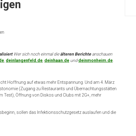
eigen
nen
lisiert
Wer sich noch einmal die
älteren Berichte
anschauen
de
,
deinlangenfeld.de
,
deinhaan.de
und
deinmonheim.de
.
acht Hoffnung auf etwas mehr Entspannung. Und am 4. März
Gastonomie (Zugang zu Restaurants und Übernachtungsstätten
em Test), Öffnung von Diskos und Clubs mit 2G+, mehr
beginn, sollen das Infektionsschutzgesetz auslaufen und die