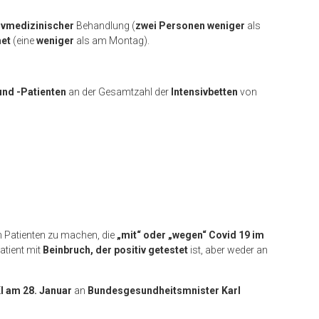
sivmedizinischer
Behandlung (
zwei Personen weniger
als
met
(eine
weniger
als am Montag).
und -Patienten
an der Gesamtzahl der
Intensivbetten
von
 Patienten zu machen, die
„mit“ oder „wegen“ Covid 19 im
atient mit
Beinbruch, der positiv getestet
ist, aber weder an
I am 28. Januar
an
Bundesgesundheitsmnister Karl