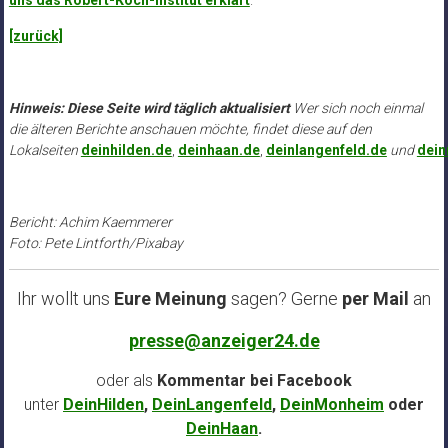
[zurück]
Hinweis: Diese Seite wird täglich aktualisiert
Wer sich noch einmal
die älteren Berichte anschauen möchte, findet diese auf den
Lokalseiten
deinhilden.de
,
deinhaan.de
,
deinlangenfeld.de
und
dei
Bericht: Achim Kaemmerer
Foto: Pete Lintforth/Pixabay
Ihr wollt uns
Eure Meinung
sagen? Gerne
per Mail
an
presse@anzeiger24.de
oder als
Kommentar bei
Facebook
unter
DeinHilden
,
DeinLangenfeld
,
DeinMonheim
oder
DeinHaan
.