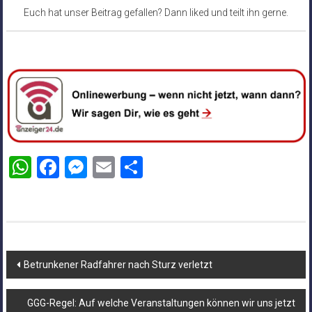
Euch hat unser Beitrag gefallen? Dann liked und teilt ihn gerne.
WhatsApp
Facebook
Messenger
Email
Teilen
Beitragsnavigation
Betrunkener Radfahrer nach Sturz verletzt
GGG-Regel: Auf welche Veranstaltungen können wir uns jetzt