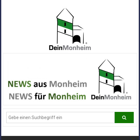
Zum
Inhalt
springen
Dein
Monheim
Alle
Infos
und
News
aus
Deiner
Stadt
Monheim