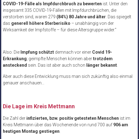
COVID-19-Fälle als Impfdurchbruch zu bewerten
ist. Unter den
insgesamt 335 COVID-19-Fällen mit Impfdurchbrüchen, die
verstorben sind, waren 279
(84%) 80 Jahre und älter
. Das spiegelt
das
generell höhere Sterberisiko
– unabhängig von der
Wirksamkeit der Impfstoffe – für diese Altersgruppe wider.“
Also: Die
Impfung schützt
demnach vor einer
Covid 19-
Erkrankung
; geimpfte Menschen können aber
trotzdem
ansteckend
sein. Das ist aber auch schon
länger bekannt
.
Aber auch diese Entwicklung muss man sich zukünftig also einmal
genauer anschauen…
.
Die Lage im Kreis Mettmann
Die Zahl der
infizierten, bzw. positiv getesteten Menschen
ist im
Kreis Mettmann über das Wochenende von rund 700 auf
906 am
heutigen Montag gestiegen
.