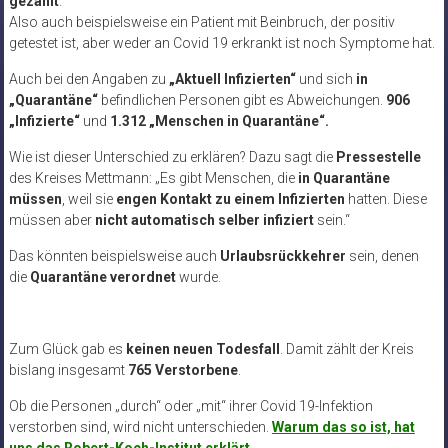
gezählt
.
Also auch beispielsweise ein Patient mit Beinbruch, der positiv
getestet ist, aber weder an Covid 19 erkrankt ist noch Symptome hat.
Auch bei den Angaben zu
„Aktuell Infizierten“
und sich
in
„Quarantäne“
befindlichen Personen gibt es Abweichungen.
906
„Infizierte“
und
1.312 „Menschen in Quarantäne“.
Wie ist dieser Unterschied zu erklären? Dazu sagt die
Pressestelle
des Kreises Mettmann: „Es gibt Menschen, die
in Quarantäne
müssen
, weil sie
engen Kontakt zu einem Infizierten
hatten. Diese
müssen aber
nicht automatisch selber infiziert
sein.“
Das könnten beispielsweise auch
Urlaubsrückkehrer
sein, denen
die
Quarantäne verordnet
wurde.
Zum Glück gab es
keinen neuen Todesfall
. Damit zählt der Kreis
bislang insgesamt
765 Verstorbene
.
Ob die Personen „durch“ oder „mit“ ihrer Covid 19-Infektion
verstorben sind, wird nicht unterschieden.
Warum das so ist, hat
uns das Robert-Koch-Institut erklärt
.