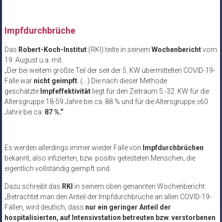
Impfdurchbrüche
Das
Robert-Koch-Institut
(RKI) teilte in seinem
Wochenbericht
vom
19. August u.a. mit:
„Der bei weitem größte Teil der seit der 5. KW übermittelten COVID-19-
Fälle war
nicht geimpft
. (…) Die nach dieser Methode
geschätzte
Impfeffektivität
liegt für den Zeitraum 5.-32. KW für die
Altersgruppe 18-59 Jahre bei ca. 88 % und für die Altersgruppe ≥60
Jahre bei ca.
87 %.“
Es werden allerdings immer wieder Fälle von
Impfdurchbrüchen
bekannt, also infizierten, bzw. positiv getesteten Menschen, die
eigentlich vollständig geimpft sind.
Dazu schreibt das
RKI
in seinem oben genannten Wochenbericht:
„Betrachtet man den Anteil der Impfdurchbrüche an allen COVID-19-
Fällen, wird deutlich, dass
nur ein geringer Anteil der
hospitalisierten, auf Intensivstation betreuten bzw. verstorbenen