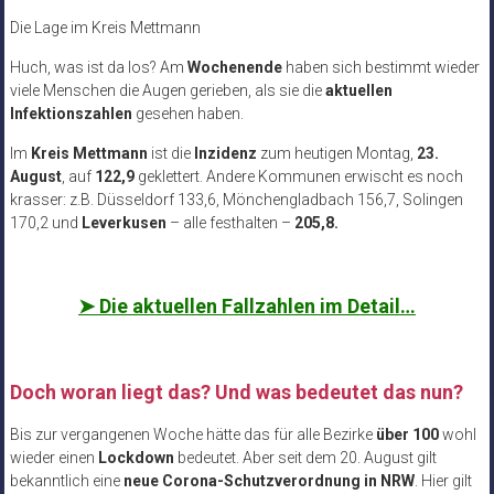
Die Lage im Kreis Mettmann
Huch, was ist da los? Am
Wochenende
haben sich bestimmt wieder
viele Menschen die Augen gerieben, als sie die
aktuellen
Infektionszahlen
gesehen haben.
Im
Kreis Mettmann
ist die
Inzidenz
zum heutigen Montag,
23.
August
, auf
122,9
geklettert. Andere Kommunen erwischt es noch
krasser: z.B. Düsseldorf 133,6, Mönchengladbach 156,7, Solingen
170,2 und
Leverkusen
– alle festhalten –
205,8.
➤
Die aktuellen Fallzahlen im Detail…
Doch woran liegt das? Und was bedeutet das nun?
Bis zur vergangenen Woche hätte das für alle Bezirke
über 100
wohl
wieder einen
Lockdown
bedeutet. Aber seit dem 20. August gilt
bekanntlich eine
neue Corona-Schutzverordnung in NRW
. Hier gilt