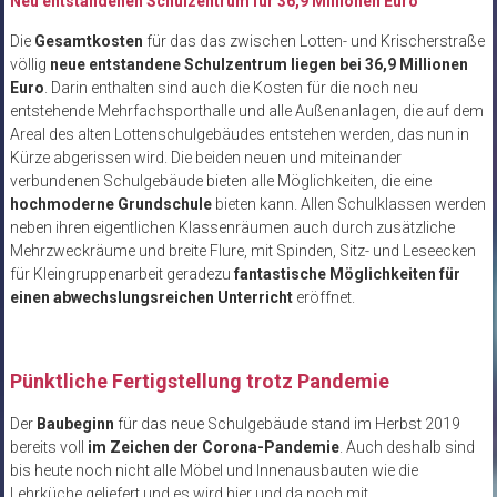
Neu entstandenen Schulzentrum für 36,9 Millionen Euro
Die
Gesamtkosten
für das das zwischen Lotten- und Krischerstraße
völlig
neue entstandene Schulzentrum liegen bei 36,9 Millionen
Euro
. Darin enthalten sind auch die Kosten für die noch neu
entstehende Mehrfachsporthalle und alle Außenanlagen, die auf dem
Areal des alten Lottenschulgebäudes entstehen werden, das nun in
Kürze abgerissen wird. Die beiden neuen und miteinander
verbundenen Schulgebäude bieten alle Möglichkeiten, die eine
hochmoderne Grundschule
bieten kann. Allen Schulklassen werden
neben ihren eigentlichen Klassenräumen auch durch zusätzliche
Mehrzweckräume und breite Flure, mit Spinden, Sitz- und Leseecken
für Kleingruppenarbeit geradezu
fantastische Möglichkeiten für
einen abwechslungsreichen Unterricht
eröffnet.
Pünktliche Fertigstellung trotz Pandemie
Der
Baubeginn
für das neue Schulgebäude stand im Herbst 2019
bereits voll
im Zeichen der Corona-Pandemie
. Auch deshalb sind
bis heute noch nicht alle Möbel und Innenausbauten wie die
Lehrküche geliefert und es wird hier und da noch mit