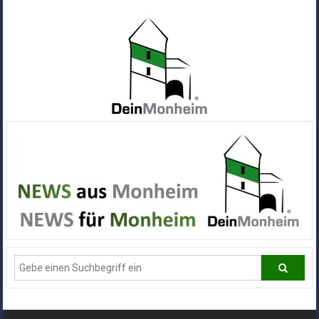
Zum
Inhalt
springen
Dein
Monheim
Alle
Infos
und
News
aus
Deiner
Stadt
Monheim