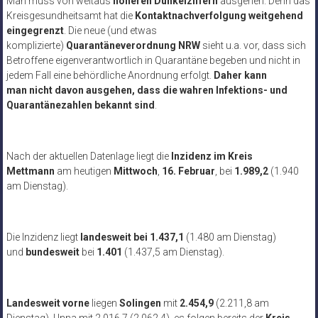
Man muss von weitaus
höheren Dunkelziffern
ausgehen. Denn das
Kreisgesundheitsamt hat die
Kontaktnachverfolgung weitgehend
eingegrenzt
. Die neue (und etwas
komplizierte)
Quarantäneverordnung NRW
sieht u.a. vor, dass sich
Betroffene eigenverantwortlich in Quarantäne begeben und nicht in
jedem Fall eine behördliche Anordnung erfolgt.
Daher kann
man nicht davon ausgehen, dass die wahren Infektions- und
Quarantänezahlen bekannt sind
.
Nach der aktuellen Datenlage liegt die
Inzidenz im Kreis
Mettmann
am heutigen
Mittwoch
,
16. Februar
, bei
1.989,2
(1.940
am Dienstag).
Die Inzidenz liegt
landesweit bei 1.437,1
(1.480 am Dienstag)
und
bundesweit
bei
1.401
(1.437,5 am Dienstag).
Landesweit
vorne
liegen
Solingen
mit
2.454,9
(2.211,8 am