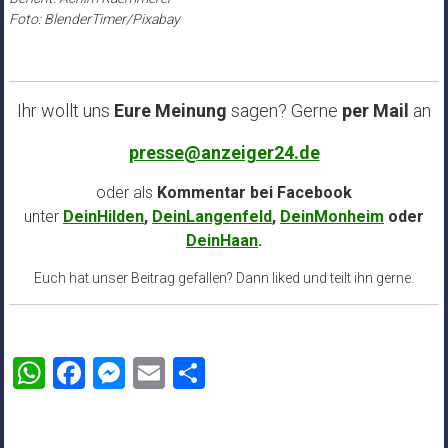
Foto: BlenderTimer/Pixabay
Ihr wollt uns
Eure Meinung
sagen? Gerne
per Mail
an
presse@anzeiger24.de
oder als
Kommentar bei
Facebook
unter
DeinHilden
,
DeinLangenfeld
,
DeinMonheim
oder
DeinHaan
.
Euch hat unser Beitrag gefallen? Dann liked und teilt ihn gerne.
WhatsApp
Facebook
Messenger
Email
Teilen