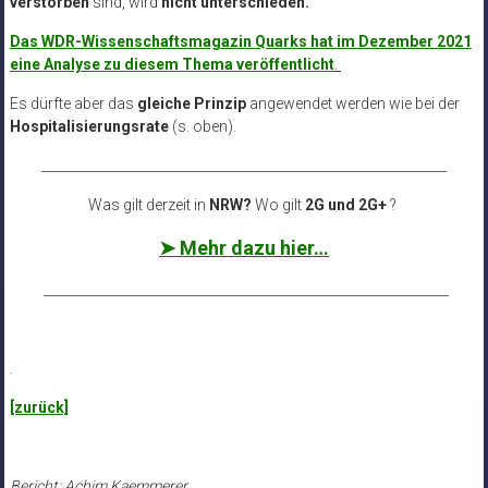
verstorben
sind, wird
nicht unterschieden.
Das WDR-Wissenschaftsmagazin Quarks hat im Dezember 2021
eine Analyse zu diesem Thema veröffentlicht
.
Es dürfte aber das
gleiche Prinzip
angewendet werden wie bei der
Hospitalisierungsrate
(s. oben).
______________________________________________________________
Was gilt derzeit in
NRW?
Wo gilt
2G und 2G+
?
➤ Mehr dazu hier…
______________________________________________________________
.
[zurück]
Bericht: Achim Kaemmerer