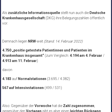
Als
zusätzliche Informationsquelle
stellt nun auch die
Deutsche
Krankenhausgesellschaft
(DKG) ihre Belegungszahlen öffentlich
vor.
Demnach liegen
NRW
-weit
(Stand: 14. Februar 2022)
4.750 „positiv getestete Patientinnen und Patienten im
Krankenhaus insgesamt“
(zum Vergleich:
4.194 am 4. Februar
/
4.913 am 11. Februar
)
davon
4.183
auf
Normalstationen
(3.695 / 4.382)
567 auf Intensivstationen
(499 / 531)
Also: Gegenüber der
Vorwoche
hat die
Zahl zugenommen
,
gegenüber den
Vortagen
gibt es aber einen
leichten Rückgang
.