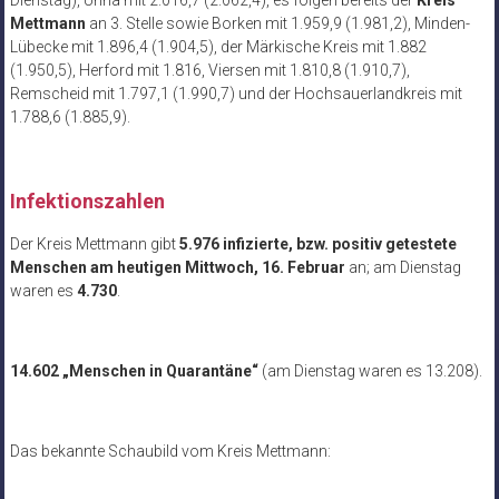
Dienstag), Unna mit 2.016,7 (2.062,4), es folgen bereits der
Kreis
Mettmann
an 3. Stelle sowie Borken mit 1.959,9 (1.981,2), Minden-
Lübecke mit 1.896,4 (1.904,5), der Märkische Kreis mit 1.882
(1.950,5), Herford mit 1.816, Viersen mit 1.810,8 (1.910,7),
Remscheid mit 1.797,1 (1.990,7) und der Hochsauerlandkreis mit
1.788,6 (1.885,9).
Infektionszahlen
Der Kreis Mettmann gibt
5.976 infizierte, bzw. positiv getestete
Menschen am heutigen Mittwoch, 16. Februar
an; am Dienstag
waren es
4.730
.
14.602 „Menschen in Quarantäne“
(am Dienstag waren es 13.208).
Das bekannte Schaubild vom Kreis Mettmann: