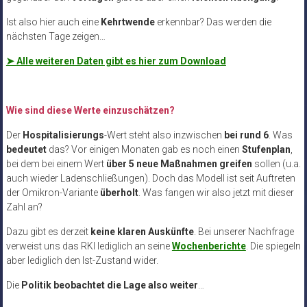
Ist also hier auch eine
Kehrtwende
erkennbar? Das werden die
nächsten Tage zeigen…
➤
Alle weiteren Daten gibt es hier zum Download
Wie sind diese Werte einzuschätzen?
Der
Hospitalisierungs
-Wert steht also inzwischen
bei rund 6
. Was
bedeutet
das? Vor einigen Monaten gab es noch einen
Stufenplan
,
bei dem bei einem Wert
über 5 neue Maßnahmen greifen
sollen (u.a.
auch wieder Ladenschließungen). Doch das Modell ist seit Auftreten
der Omikron-Variante
überholt
. Was fangen wir also jetzt mit dieser
Zahl an?
Dazu gibt es derzeit
keine klaren Auskünfte
. Bei unserer Nachfrage
verweist uns das RKI lediglich an seine
Wochenberichte
. Die spiegeln
aber lediglich den Ist-Zustand wider.
Die
Politik beobachtet die Lage also weiter
…