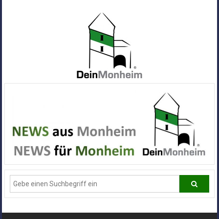
Zum
Inhalt
springen
Dein
Monheim
Alle
Infos
und
News
aus
Deiner
Stadt
Monheim