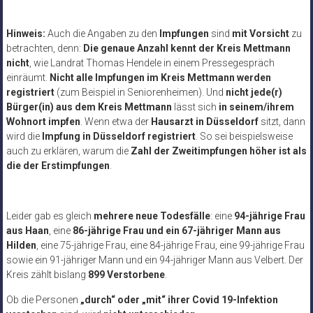
Hinweis:
Auch die Angaben zu den
Impfungen
sind
mit Vorsicht
zu
betrachten, denn:
Die genaue Anzahl kennt der Kreis Mettmann
nicht
, wie Landrat Thomas Hendele in einem Pressegespräch
einräumt.
Nicht alle Impfungen im Kreis Mettmann werden
registriert
(zum Beispiel in Seniorenheimen). Und
nicht jede(r)
Bürger(in) aus dem Kreis Mettmann
lässt sich
in seinem/ihrem
Wohnort impfen
. Wenn etwa der
Hausarzt in Düsseldorf
sitzt, dann
wird die
Impfung in Düsseldorf registriert
. So sei beispielsweise
auch zu erklären, warum die
Zahl der Zweitimpfungen höher ist als
die der Erstimpfungen
.
Leider gab es gleich
mehrere neue Todesfälle
: eine
94-jährige Frau
aus Haan
, eine
86-jährige Frau und ein 67-jähriger Mann aus
Hilden
, eine 75-jährige Frau, eine 84-jährige Frau, eine 99-jährige Frau
sowie ein 91-jähriger Mann und ein 94-jähriger Mann aus Velbert.
Der
Kreis zählt bislang
899 Verstorbene
.
Ob die Personen
„durch“ oder „mit“ ihrer Covid 19-Infektion