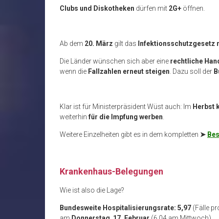
Clubs und Diskotheken
dürfen mit
2G+
öffnen.
Ab dem
20. März
gilt das
Infektionsschutzgesetz 
Die Länder wünschen sich aber eine
rechtliche Ha
wenn die
Fallzahlen erneut steigen
. Dazu soll der
B
Klar ist für Ministerpräsident Wüst auch: Im
Herbst 
weiterhin
für die Impfung werben
.
Weitere Einzelheiten gibt es in dem kompletten
➤
Bes
.
Krankenhaus-Belegungen
Wie ist also die Lage?
Bundesweite Hospitalisierungsrate: 5,97
(Fälle p
am
Donnerstag
,
17. Februar
(6,04 am Mittwoch).