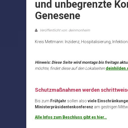
und unbegrenzte Ko
Genesene
Veröffentlicht von: deinmonheim
Kreis Mettmann: Inzidenz, Hospitalisierung, Infektio
.
Hinweis: Diese Seite wird montags bis freitags aktua
möchte, findet diese auf den Lokalseiten
deinhilden.
Schutzmaßnahmen werden schrittweis
Bis zum
Frühjahr
sollen also
viele Einschränkungen
Ministerpräsidentenkonferenz
am gestrigen Mittw
Alle Infos zum Beschluss gibt es hier…