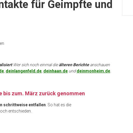
ntakte für Geimpfte und
nen
lisiert
Wer sich noch einmal die
älteren Berichte
anschauen
de
,
deinlangenfeld.de
,
deinhaan.de
und
deinmonheim.de
.
e bis zum. März zurück genommen
 schrittweise entfallen
. So hat es die
och entschieden.