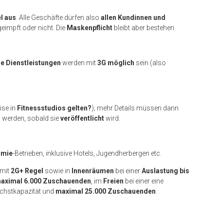
l aus
. Alle Geschäfte dürfen also
allen Kundinnen und
eimpft oder nicht. Die
Maskenpflicht
bleibt aber bestehen.
e Dienstleistungen
werden mit
3G möglich
sein (also
ise in
Fitnessstudios gelten?
); mehr Details müssen dann
werden, sobald sie
veröffentlicht
wird.
omie
-Betrieben, inklusive Hotels, Jugendherbergen etc.
 mit
2G+ Regel
sowie in
Innenräumen
bei einer
Auslastung bis
aximal 6.000 Zuschauenden
, im
Freien
bei einer eine
öchstkapazität und
maximal 25.000 Zuschauenden
.