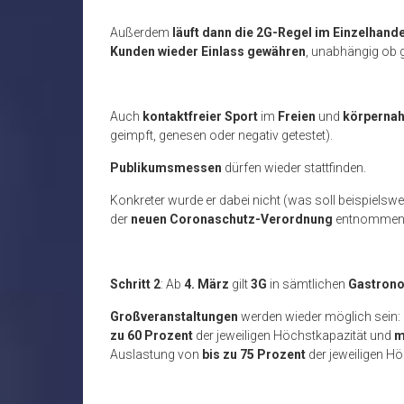
Außerdem
läuft dann die 2G-Regel im Einzelhande
Kunden wieder Einlass gewähren
, unabhängig ob g
Auch
kontaktfreier Sport
im
Freien
und
körpernah
geimpft, genesen oder negativ getestet).
Publikumsmessen
dürfen wieder stattfinden.
Konkreter wurde er dabei nicht (was soll beispielswe
der
neuen Coronaschutz-Verordnung
entnommen 
Schritt 2
: Ab
4. März
gilt
3G
in sämtlichen
Gastron
Großveranstaltungen
werden wieder möglich sein:
zu 60 Prozent
der jeweiligen Höchstkapazität und
m
Auslastung von
bis zu 75 Prozent
der jeweiligen H