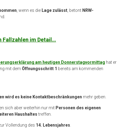
enommen
, wenn es die
Lage zulässt
, betont
NRW-
nd.
n Fallzahlen im Detail…
ierungserklärung am heutigen Donnerstagvormittag
hat er
ung mit dem
Öffnungsschritt 1
bereits am kommenden
en wird es keine Kontaktbeschränkungen
mehr geben.
en sich aber weiterhin nur mit
Personen des eigenen
eiteren Haushaltes
treffen.
 zur Vollendung des
14. Lebensjahres
.