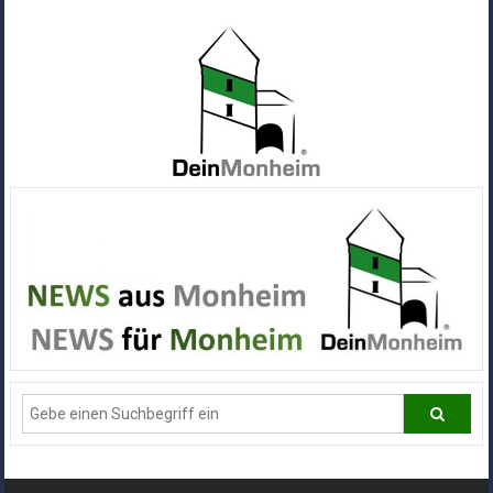
Zum
Inhalt
springen
Dein
Monheim
Alle
Infos
und
News
aus
Deiner
Stadt
Monheim