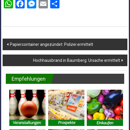
WhatsApp
Facebook
Messenger
Email
Teilen
Beitragsnavigation
Papiercontainer angezündet: Polizei ermittelt
Hochhausbrand in Baumberg: Ursache ermittelt
Empfehlungen