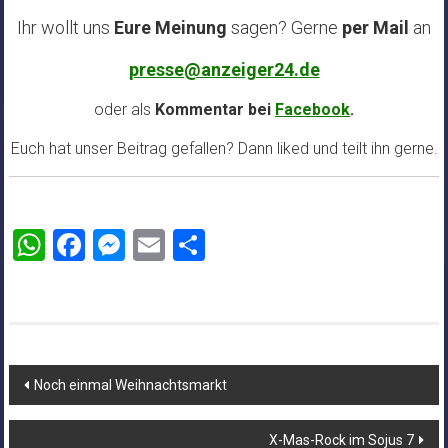
Ihr wollt uns
Eure Meinung
sagen? Gerne
per Mail
an
presse@anzeiger24.de
oder als
Kommentar bei
Facebook
.
Euch hat unser Beitrag gefallen? Dann liked und teilt ihn gerne.
WhatsApp
Facebook
Messenger
Email
Teilen
Beitragsnavigation
Noch einmal Weihnachtsmarkt
X-Mas-Rock im Sojus 7