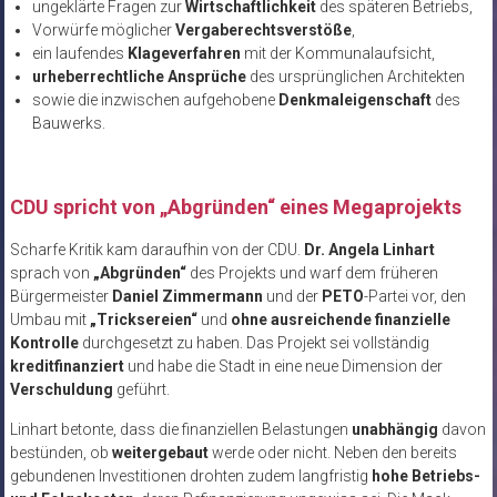
ungeklärte Fragen zur
Wirtschaftlichkeit
des späteren Betriebs,
Vorwürfe möglicher
Vergaberechtsverstöße
,
ein laufendes
Klageverfahren
mit der Kommunalaufsicht,
urheberrechtliche Ansprüche
des ursprünglichen Architekten
sowie die inzwischen aufgehobene
Denkmaleigenschaft
des
Bauwerks.
CDU spricht von
„Abgr
ünden“ eines Megaprojekts
Scharfe Kritik kam daraufhin von der CDU.
Dr. Angela Linhart
sprach von
„Abgr
ünden“
des Projekts und warf dem früheren
Bürgermeister
Daniel Zimmermann
und der
PETO
-Partei vor, den
Umbau mit
„Tricksereien“
und
ohne ausreichende finanzielle
Kontrolle
durchgesetzt zu haben. Das Projekt sei vollst
ändig
kreditfinanziert
und habe die Stadt in eine neue Dimension der
Verschuldung
geführt.
Linhart betonte, dass die finanziellen Belastungen
unabhängig
davon
bestünden, ob
weitergebaut
werde oder nicht. Neben den bereits
gebundenen Investitionen drohten zudem langfristig
hohe Betriebs-