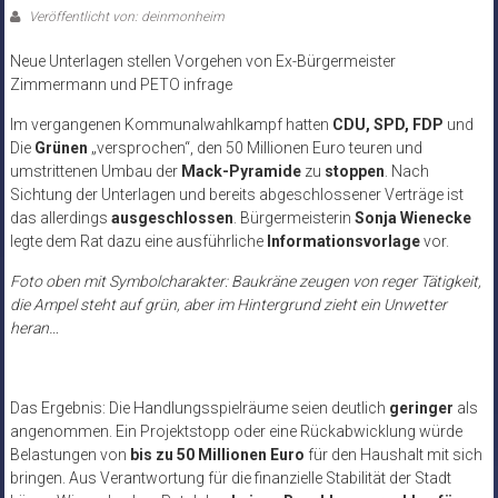
Veröffentlicht von: deinmonheim
Neue Unterlagen stellen Vorgehen von Ex-Bürgermeister
Zimmermann und PETO infrage
Im vergangenen Kommunalwahlkampf hatten
CDU, SPD, FDP
und
Die
Grünen
„versprochen“, den 50 Millionen Euro teuren und
umstrittenen Umbau der
Mack-Pyramide
zu
stoppen
. Nach
Sichtung der Unterlagen und bereits abgeschlossener Verträge ist
das allerdings
ausgeschlossen
. Bürgermeisterin
Sonja Wienecke
legte dem Rat dazu eine ausführliche
Informationsvorlage
vor.
Foto oben mit Symbolcharakter: Baukräne zeugen von reger Tätigkeit,
die Ampel steht auf grün, aber im Hintergrund zieht ein Unwetter
heran…
Das Ergebnis: Die Handlungsspielräume seien deutlich
geringer
als
angenommen. Ein
Projektstopp
oder eine Rückabwicklung würde
Belastungen von
bis zu 50 Millionen Euro
für den Haushalt mit sich
bringen. Aus Verantwortung für die finanzielle Stabilität der Stadt