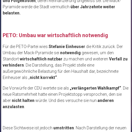
und Folgekosten
, deren Refinanzierung ungewiss sei. Die Mack-
Pyramide werde die Stadt vermutlich
über Jahrzehnte weiter
belasten.
PETO: Umbau war wirtschaftlich notwendig
Für die PETO-Partei wies
Stefanie
Einheuser
die Kritik zurück. Der
Umbau der Mack-Pyramide sei
notwendig
gewesen, um den
Standort
wirtschaftlich nutzbar
zu machen und weiteren
Verfall zu
verhindern
. Die Darstellung, das Projekt stelle eine
außergewöhnliche Belastung für den Haushalt dar, bezeichnete
Einheuser
als „
nicht korrekt“
.
Die Vorwürfe der CDU wertete sie als
„verl
ängerten Wahlkampf“
. Die
neue Ratsmehrheit hatte einen
Projektstopp
versprochen, den sie
aber
nicht halten
würde. Und dies versuche sie nun
anderen
anzulasten
.
Diese Sichtweise ist jedoch
umstritten
. Nach Darstellung der neuen