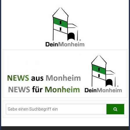
Zum
Inhalt
springen
Dein
Monheim
Alle
Infos
und
News
aus
Deiner
Stadt
Monheim