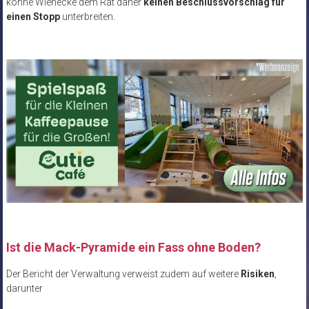
könne Wienecke dem Rat daher
keinen Beschlussvorschlag für
einen Stopp
unterbreiten.
Ist die Mack-Pyramide ein Fass ohne Boden?
Der Bericht der Verwaltung verweist zudem auf weitere
Risiken
,
darunter